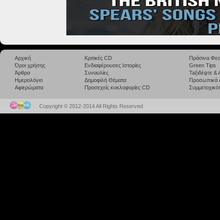
Αρχική
Κριτικές CD
Πράσινα Φεσ
Όροι χρήσης
Ενδιαφέρουσες Ιστορίες
Green Tips
Άρθρα
Συναυλίες
Taξιδέψτε &
Ημερολόγιο
Δημοφιλή Θέματα
Προσωπικά 
Αφιερώματα
Προσεχείς κυκλοφορίες CD
Συμμετοχικότ
Copyright © 2012-2014 All Rights Reserved