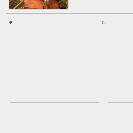
|
1
|