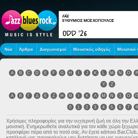
Νέα
Άρθρα
Διαγωνισμοί
Μουσικός οδηγός
Μουσικό τ
A
B
C
D
E
F
G
H
I
J
K
L
M
N
O
Y
Z
Α
Β
Γ
Δ
Ε
Ζ
Η
Θ
Ι
Κ
Λ
Μ
Ν
Ξ
Ο
0
1
2
3
4
5
6
7
Χρήσιμες πληροφορίες για την νυχτερινή ζωή σε όλη την Ε
μουσική. Ενημερωθείτε αναλυτικά για τον κάθε χώρο ξεχωριστ
προσφέρει πέρα από το ποτό σας. Αν έχετε κάποιο Bar,Club
κατάλογό μας παρακαλούμε μην διστάσετε να μας ενημερώσετ