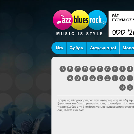
Νέα
Άρθρα
Διαγωνισμοί
Μουσ
A
B
C
D
E
F
G
H
I
J
Α
Β
Γ
Δ
Ε
Ζ
Η
Θ
Ι
0
1
Χρήσιμες πληροφορίες για την νυχτερινή ζωή σε όλη τη
ξεχωριστά και δείτε τι μπορεί να σας προσφέρει πέρα α
παρακαλούμε μην διστάσετε να μας ενημερώσετε σχετικά 
σας. Κάντε κλικ εδώ.