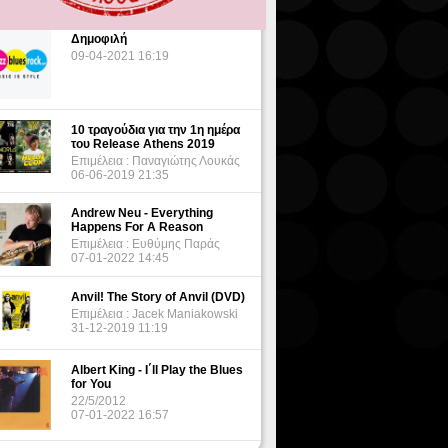
Δημοφιλή
09-04-2021 16:19
10 τραγούδια για την 1η ημέρα
του Release Athens 2019
Επιμέλεια : Παναγιώτης Λουκάς
06-06-2019 21:35
Andrew Neu - Everything
Happens For A Reason
Επιμέλεια : Ευθύμης Παράς
07-01-2022 14:45
Anvil! The Story of Anvil (DVD)
Επιμέλεια : Jacek Maniakowski
31-12-2019 11:19
Albert King - I΄ll Play the Blues
for You
22/5/2012
07-01-2022 16:57