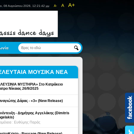
A+
A
A-
ο, 08 Αυγούστου 2026, 12:21:42 μμ
ωνία
ΕΛΕΥΤΑΙΑ ΜΟΥΣΙΚΑ ΝΕΑ
ΛΕΥΣΙΝΙΑ ΜΥΣΤΗΡΙΑ» Στο Κατράκειο
ατρο Νίκαιας 26/9/2025
ναγιώτης Δάρας - «3» (New Release)
νέντευξη - Δημήτρης Αγγελάκης (Dimitris
gelakis)
ιμέλεια : Ευθύμης Παράς
stroKristo - Passage (New Release)