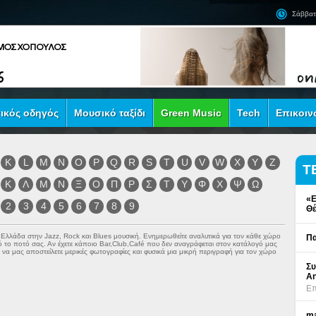
Σάββατ
ικός οδηγός
Μουσικό ταξίδι
Green Music
Tech
Επικοιν
K
L
M
N
O
P
Q
R
S
T
U
V
W
X
Y
Z
Τ
Κ
Λ
Μ
Ν
Ξ
Ο
Π
Ρ
Σ
Τ
Υ
Φ
Χ
Ψ
Ω
«Ε
2
3
4
5
6
7
8
9
Θέ
ν Ελλάδα στην
Jazz
,
Rock
και
Blues
μουσική. Ενημερωθείτε αναλυτικά για τον κάθε χώρο
Πα
πό το ποτό σας. Αν έχετε κάποιο Bar,Club,Café που δεν αναγράφεται στον κατάλογό μας
να μας αποστείλετε μερικές φωτογραφίες και φυσικά μια μικρή περιγραφή για τον χώρο
Συ
An
Επ
ma