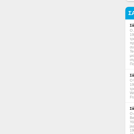
Σ
Σά
Ο 
19
τρ
πρ
συ
Te
μι
στ
Πα
Σά
Ο 
19
τρ
Wo
Fr
Σά
Ο 
Be
Υό
ja
19