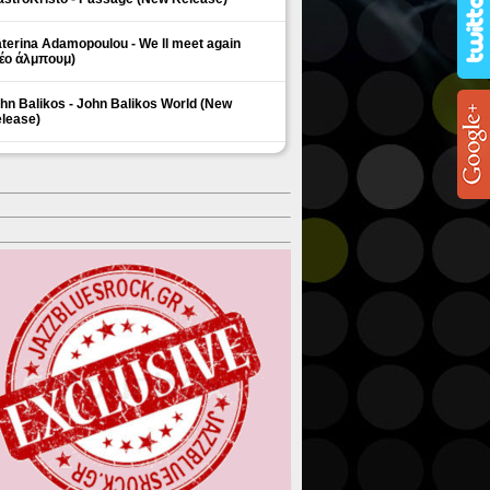
terina Adamopoulou - We ll meet again
έο άλμπουμ)
hn Balikos - John Balikos World (New
lease)
ΗΜΟΦΙΛΗ ΘΕΜΑΤΑ