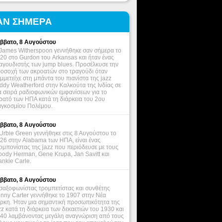
ΑΝ ΣΗΜΕΡΑ
ββατο, 8 Αυγούστου
James Witherspoon γεννήθηκε σαν σήμερα το
20 στο Gurdon του Arkansas και ήταν ένας
αγουδιστής των jump blues. Προσέλκυσε την
οσοχή των ακροατών στο τραγούδι όταν
μμετείχε στη μπάντα του πιανίστα της jazz
ddy Weatherford στην Καλκούτα της Ινδίας σε
α σειρά ραδιοφωνικών εμφανίσεων για το
ρατό των ΗΠΑ κατά τη διάρκεια του 2ου
γκοσμίου Πολέμου.
ββατο, 8 Αυγούστου
Urbie Green γεννήθηκε στις 8 Αυγούστου το
26 στην Alabama των ΗΠΑ, είναι ένας
ομπονίστας της jazz που περιόδευσε με τους
ody Herman, Gene Krupa, Jan Savitt και
ankie Carle.
ββατο, 8 Αυγούστου
σαξοφωνίστας τρομπετίστας και συνθέτης
nny Carter γεννήθηκε το 1907 στην Νέα
ρκη. Ήταν μια σημαντική προσωπικότητα της
zz κατά τη διάρκεια των δεκαετιών του 1930 και
40 λαμβάνοντας μεγάλη αναγνώριση από τους