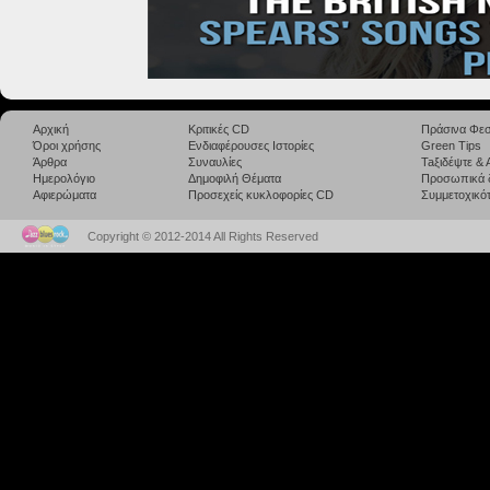
Αρχική
Κριτικές CD
Πράσινα Φεσ
Όροι χρήσης
Ενδιαφέρουσες Ιστορίες
Green Tips
Άρθρα
Συναυλίες
Taξιδέψτε &
Ημερολόγιο
Δημοφιλή Θέματα
Προσωπικά 
Αφιερώματα
Προσεχείς κυκλοφορίες CD
Συμμετοχικότ
Copyright © 2012-2014 All Rights Reserved