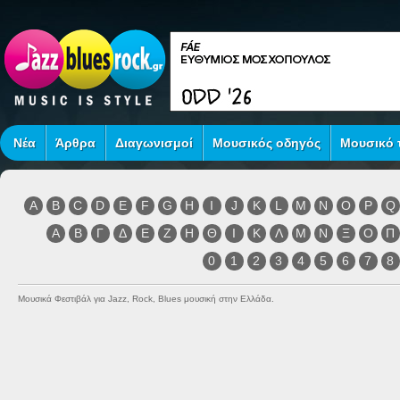
Νέα
Άρθρα
Διαγωνισμοί
Μουσικός οδηγός
Μουσικό τ
A
B
C
D
E
F
G
H
I
J
K
L
M
N
O
P
Q
Α
Β
Γ
Δ
Ε
Ζ
Η
Θ
Ι
Κ
Λ
Μ
Ν
Ξ
Ο
Π
0
1
2
3
4
5
6
7
8
Μουσικά Φεστιβάλ για Jazz, Rock, Blues μουσική στην Ελλάδα.