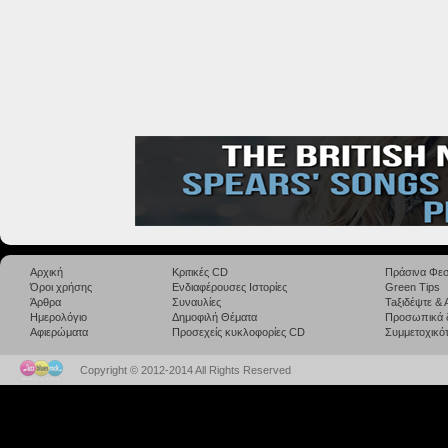
Αρχική
Κριτικές CD
Πράσινα Φεσ
Όροι χρήσης
Ενδιαφέρουσες Ιστορίες
Green Tips
Άρθρα
Συναυλίες
Taξιδέψτε &
Ημερολόγιο
Δημοφιλή Θέματα
Προσωπικά 
Αφιερώματα
Προσεχείς κυκλοφορίες CD
Συμμετοχικότ
Copyright © 2012-2014 All Rights Reserved