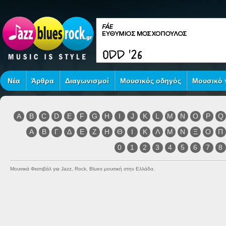
Νέα
Άρθρα
Διαγωνισμοί
Μουσικός οδηγός
Μουσικό τ
A
B
C
D
E
F
G
H
I
J
K
L
M
N
O
P
Q
Α
Β
Γ
Δ
Ε
Ζ
Η
Θ
Ι
Κ
Λ
Μ
Ν
Ξ
Ο
Π
0
1
2
3
4
5
6
7
8
Μουσικά Φεστιβάλ για Jazz, Rock, Blues μουσική στην Ελλάδα.