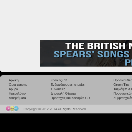
Αρχική
Κριτικές CD
Πράσινα Φεσ
Όροι χρήσης
Ενδιαφέρουσες Ιστορίες
Green Tips
Άρθρα
Συναυλίες
Taξιδέψτε &
Ημερολόγιο
Δημοφιλή Θέματα
Προσωπικά 
Αφιερώματα
Προσεχείς κυκλοφορίες CD
Συμμετοχικότ
Copyright © 2012-2014 All Rights Reserved