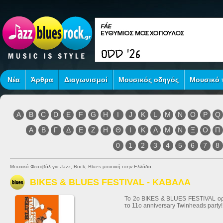
Νέα
Άρθρα
Διαγωνισμοί
Μουσικός οδηγός
Μουσικό τ
A
B
C
D
E
F
G
H
I
J
K
L
M
N
O
P
Q
Α
Β
Γ
Δ
Ε
Ζ
Η
Θ
Ι
Κ
Λ
Μ
Ν
Ξ
Ο
Π
0
1
2
3
4
5
6
7
8
Μουσικά Φεστιβάλ για Jazz, Rock, Blues μουσική στην Ελλάδα.
BIKES & BLUES FESTIVAL - ΚΑΒΑΛΑ
To 2o BIKES & BLUES FESTIVAL ορίσ
το 11o anniversary Twinheads party!!