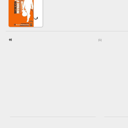
|
1
|