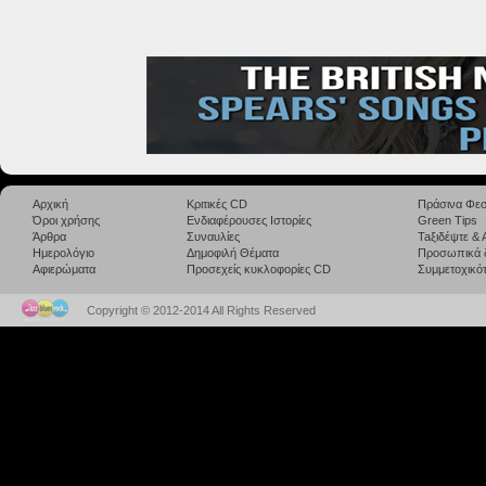
Αρχική
Κριτικές CD
Πράσινα Φεσ
Όροι χρήσης
Ενδιαφέρουσες Ιστορίες
Green Tips
Άρθρα
Συναυλίες
Taξιδέψτε &
Ημερολόγιο
Δημοφιλή Θέματα
Προσωπικά 
Αφιερώματα
Προσεχείς κυκλοφορίες CD
Συμμετοχικότ
Copyright © 2012-2014 All Rights Reserved