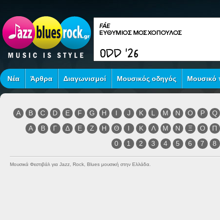
Νέα
Άρθρα
Διαγωνισμοί
Μουσικός οδηγός
Μουσικό τ
A
B
C
D
E
F
G
H
I
J
K
L
M
N
O
P
Q
Α
Β
Γ
Δ
Ε
Ζ
Η
Θ
Ι
Κ
Λ
Μ
Ν
Ξ
Ο
Π
0
1
2
3
4
5
6
7
8
Μουσικά Φεστιβάλ για Jazz, Rock, Blues μουσική στην Ελλάδα.