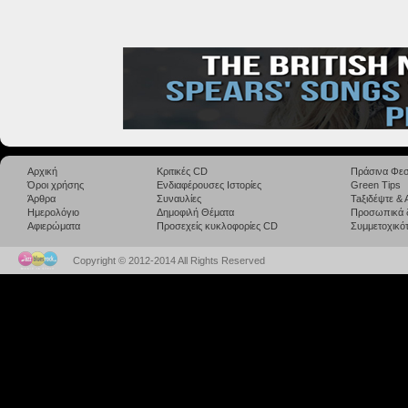
Αρχική
Κριτικές CD
Πράσινα Φεσ
Όροι χρήσης
Ενδιαφέρουσες Ιστορίες
Green Tips
Άρθρα
Συναυλίες
Taξιδέψτε &
Ημερολόγιο
Δημοφιλή Θέματα
Προσωπικά 
Αφιερώματα
Προσεχείς κυκλοφορίες CD
Συμμετοχικότ
Copyright © 2012-2014 All Rights Reserved