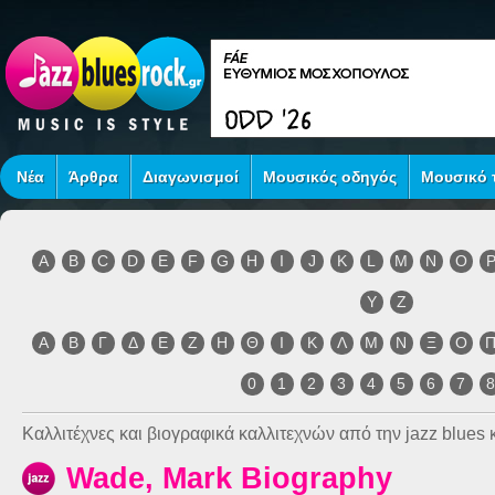
Νέα
Άρθρα
Διαγωνισμοί
Μουσικός οδηγός
Μουσικό τ
A
B
C
D
E
F
G
H
I
J
K
L
M
N
O
Y
Z
Α
Β
Γ
Δ
Ε
Ζ
Η
Θ
Ι
Κ
Λ
Μ
Ν
Ξ
Ο
0
1
2
3
4
5
6
7
Καλλιτέχνες και βιογραφικά καλλιτεχνών από την jazz blues κ
Wade, Mark Biography