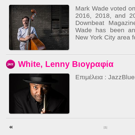
Mark Wade voted one
2016, 2018, and 20
Downbeat Magazine
Wade has been an 
New York City area f
White, Lenny Βιογραφία
Επιμέλεια : JazzBlu
|
1
|