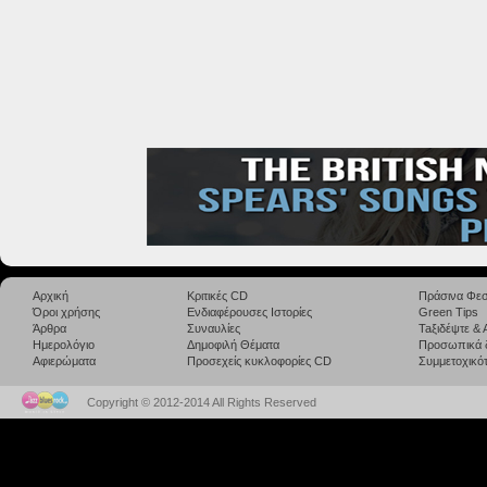
Αρχική
Κριτικές CD
Πράσινα Φεσ
Όροι χρήσης
Ενδιαφέρουσες Ιστορίες
Green Tips
Άρθρα
Συναυλίες
Taξιδέψτε &
Ημερολόγιο
Δημοφιλή Θέματα
Προσωπικά 
Αφιερώματα
Προσεχείς κυκλοφορίες CD
Συμμετοχικότ
Copyright © 2012-2014 All Rights Reserved