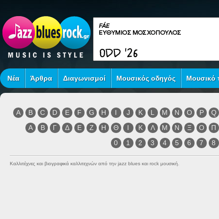
Νέα
Άρθρα
Διαγωνισμοί
Μουσικός οδηγός
Μουσικό τ
A
B
C
D
E
F
G
H
I
J
K
L
M
N
O
P
Q
Α
Β
Γ
Δ
Ε
Ζ
Η
Θ
Ι
Κ
Λ
Μ
Ν
Ξ
Ο
Π
0
1
2
3
4
5
6
7
8
Καλλιτέχνες και βιογραφικά καλλιτεχνών από την jazz blues και rock μουσική.