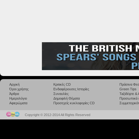
Αρχική
Κριτικές CD
Πράσινα Φεσ
Όροι χρήσης
Ενδιαφέρουσες Ιστορίες
Green Tips
Άρθρα
Συναυλίες
Taξιδέψτε &
Ημερολόγιο
Δημοφιλή Θέματα
Προσωπικά 
Αφιερώματα
Προσεχείς κυκλοφορίες CD
Συμμετοχικότ
Copyright © 2012-2014 All Rights Reserved