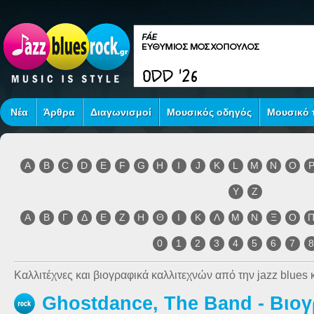
Νέα
Άρθρα
Διαγωνισμοί
Μουσικός οδηγός
Μουσικό τ
A
B
C
D
E
F
G
H
I
J
K
L
M
N
O
Y
Z
Α
Β
Γ
Δ
Ε
Ζ
Η
Θ
Ι
Κ
Λ
Μ
Ν
Ξ
Ο
0
1
2
3
4
5
6
7
Καλλιτέχνες και βιογραφικά καλλιτεχνών από την jazz blues κ
Ghostdance, The Band - Βιο