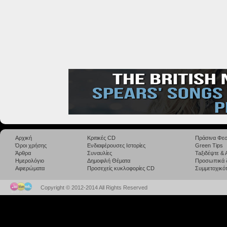
Αρχική
Κριτικές CD
Πράσινα Φεσ
Όροι χρήσης
Ενδιαφέρουσες Ιστορίες
Green Tips
Άρθρα
Συναυλίες
Taξιδέψτε &
Ημερολόγιο
Δημοφιλή Θέματα
Προσωπικά 
Αφιερώματα
Προσεχείς κυκλοφορίες CD
Συμμετοχικότ
Copyright © 2012-2014 All Rights Reserved