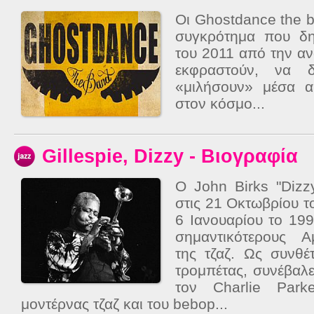
Οι Ghostdance the b
συγκρότημα που δη
του 2011 από την α
εκφραστούν, να δ
«μιλήσουν» μέσα α
στον κόσμο...
Gillespie, Dizzy - Βιογραφία
Ο John Birks "Dizzy
στις 21 Οκτωβρίου τ
6 Ιανουαρίου το 19
σημαντικότερους Α
της τζαζ. Ως συνθέ
τρομπέτας, συνέβαλε
τον Charlie Park
μοντέρνας τζαζ και του bebop...