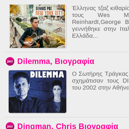
Έλληνας τζαζ κιθαρ
τους Wes Mon
Reinhardt,George 
γεννήθηκε στην Ιτα
Ελλάδα...
Dilemma, Βιογραφία
O Σωτήρης Τράγκας
σχημάτισαν τους 
του 2002 στην Αθήνα
Dingman, Chris Βιογραφία