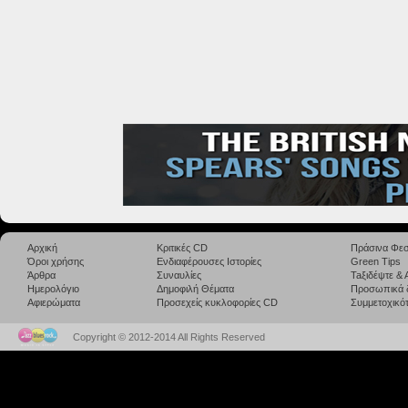
Αρχική
Κριτικές CD
Πράσινα Φεσ
Όροι χρήσης
Ενδιαφέρουσες Ιστορίες
Green Tips
Άρθρα
Συναυλίες
Taξιδέψτε &
Ημερολόγιο
Δημοφιλή Θέματα
Προσωπικά 
Αφιερώματα
Προσεχείς κυκλοφορίες CD
Συμμετοχικότ
Copyright © 2012-2014 All Rights Reserved