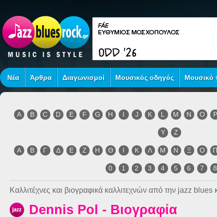
Νέα
Άρθρα
Διαγωνισμοί
Μουσικός οδηγός
Μουσικό τ
A
B
C
D
E
F
G
H
I
J
K
L
M
N
O
Y
Z
Α
Β
Γ
Δ
Ε
Ζ
Η
Θ
Ι
Κ
Λ
Μ
Ν
Ξ
Ο
0
1
2
3
4
5
6
7
Καλλιτέχνες και βιογραφικά καλλιτεχνών από την jazz blues κ
Dennis Pol - Βιογραφία