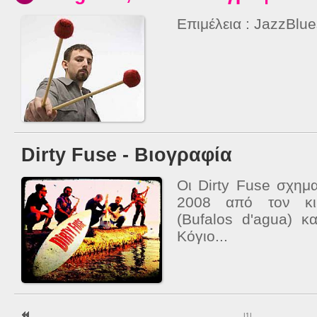
Επιμέλεια : JazzBlu
Dirty Fuse - Βιογραφία
Οι Dirty Fuse σχημ
2008 από τον κιθ
(Bufalos d'agua) κ
Κόγιο...
|
1
|