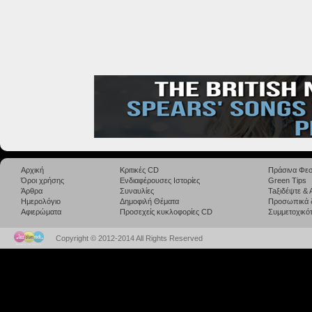
Αρχική
Κριτικές CD
Πράσινα Φεσ
Όροι χρήσης
Ενδιαφέρουσες Ιστορίες
Green Tips
Άρθρα
Συναυλίες
Taξιδέψτε &
Ημερολόγιο
Δημοφιλή Θέματα
Προσωπικά 
Αφιερώματα
Προσεχείς κυκλοφορίες CD
Συμμετοχικότ
Copyright © 2012-2014 All Rights Reserved