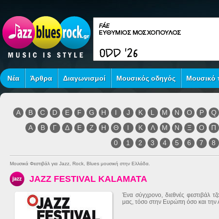
Νέα
Άρθρα
Διαγωνισμοί
Μουσικός οδηγός
Μουσικό τ
A
B
C
D
E
F
G
H
I
J
K
L
M
N
O
P
Q
Α
Β
Γ
Δ
Ε
Ζ
Η
Θ
Ι
Κ
Λ
Μ
Ν
Ξ
Ο
Π
0
1
2
3
4
5
6
7
8
Μουσικά Φεστιβάλ για Jazz, Rock, Blues μουσική στην Ελλάδα.
JAZZ FESTIVAL KALAMATA
Ένα σύγχρονο, διεθνές φεστιβάλ τζ
μας, τόσο στην Ευρώπη όσο και την Αμ