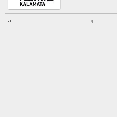
|
1
|