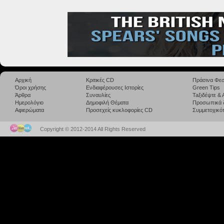
Αρχική
Κριτικές CD
Πράσινα Φεσ
Όροι χρήσης
Ενδιαφέρουσες Ιστορίες
Green Tips
Άρθρα
Συναυλίες
Taξιδέψτε &
Ημερολόγιο
Δημοφιλή Θέματα
Προσωπικά 
Αφιερώματα
Προσεχείς κυκλοφορίες CD
Συμμετοχικότ
Copyright © 2012-2014 All Rights Reserved