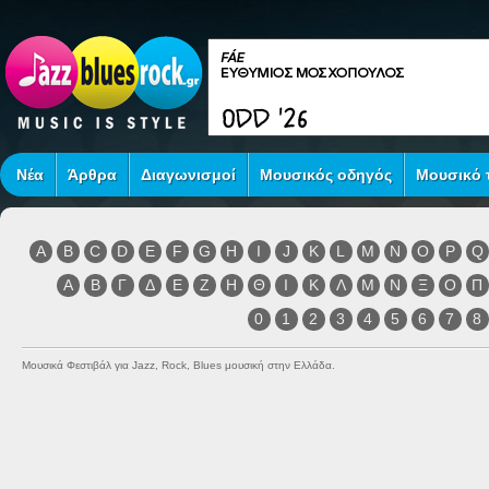
Νέα
Άρθρα
Διαγωνισμοί
Μουσικός οδηγός
Μουσικό τ
A
B
C
D
E
F
G
H
I
J
K
L
M
N
O
P
Q
Α
Β
Γ
Δ
Ε
Ζ
Η
Θ
Ι
Κ
Λ
Μ
Ν
Ξ
Ο
Π
0
1
2
3
4
5
6
7
8
Μουσικά Φεστιβάλ για Jazz, Rock, Blues μουσική στην Ελλάδα.