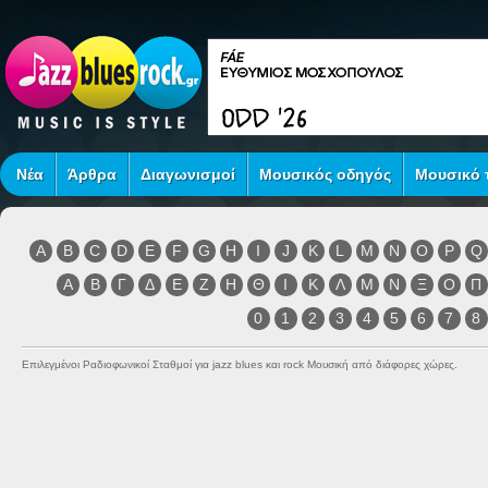
Νέα
Άρθρα
Διαγωνισμοί
Μουσικός οδηγός
Μουσικό τ
A
B
C
D
E
F
G
H
I
J
K
L
M
N
O
P
Q
Α
Β
Γ
Δ
Ε
Ζ
Η
Θ
Ι
Κ
Λ
Μ
Ν
Ξ
Ο
Π
0
1
2
3
4
5
6
7
8
Επιλεγμένοι Ραδιοφωνικοί Σταθμοί για jazz blues και rock Μουσική από διάφορες χώρες.