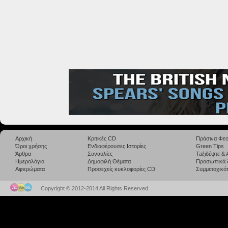
Αρχική
Κριτικές CD
Πράσινα Φεσ
Όροι χρήσης
Ενδιαφέρουσες Ιστορίες
Green Tips
Άρθρα
Συναυλίες
Taξιδέψτε &
Ημερολόγιο
Δημοφιλή Θέματα
Προσωπικά 
Αφιερώματα
Προσεχείς κυκλοφορίες CD
Συμμετοχικότ
Copyright © 2012-2014 All Rights Reserved