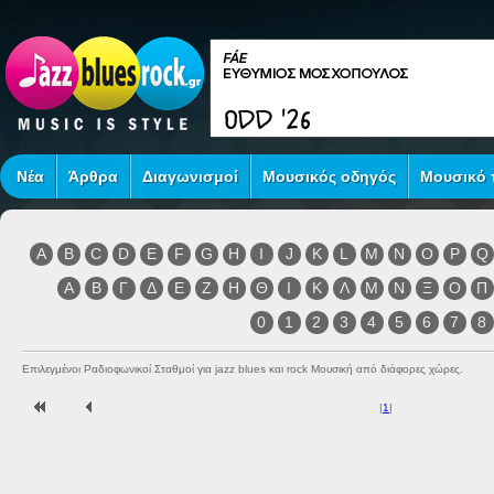
Νέα
Άρθρα
Διαγωνισμοί
Μουσικός οδηγός
Μουσικό τ
A
B
C
D
E
F
G
H
I
J
K
L
M
N
O
P
Q
Α
Β
Γ
Δ
Ε
Ζ
Η
Θ
Ι
Κ
Λ
Μ
Ν
Ξ
Ο
Π
0
1
2
3
4
5
6
7
8
Επιλεγμένοι Ραδιοφωνικοί Σταθμοί για jazz blues και rock Μουσική από διάφορες χώρες.
|
1
|