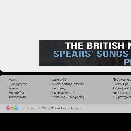
Αρχική
Κριτικές CD
Πράσινα Φεσ
Όροι χρήσης
Ενδιαφέρουσες Ιστορίες
Green Tips
Άρθρα
Συναυλίες
Taξιδέψτε &
Ημερολόγιο
Δημοφιλή Θέματα
Προσωπικά 
Αφιερώματα
Προσεχείς κυκλοφορίες CD
Συμμετοχικότ
Copyright © 2012-2014 All Rights Reserved