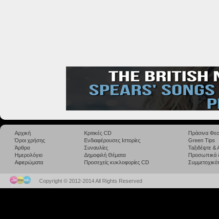
Αρχική
Κριτικές CD
Πράσινα Φεσ
Όροι χρήσης
Ενδιαφέρουσες Ιστορίες
Green Tips
Άρθρα
Συναυλίες
Taξιδέψτε &
Ημερολόγιο
Δημοφιλή Θέματα
Προσωπικά 
Αφιερώματα
Προσεχείς κυκλοφορίες CD
Συμμετοχικότ
Copyright © 2012-2014 All Rights Reserved