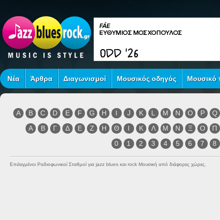
Νέα
Άρθρα
Διαγωνισμοί
Μουσικός οδηγός
Μουσικό τ
A
B
C
D
E
F
G
H
I
J
K
L
M
N
O
P
Q
Α
Β
Γ
Δ
Ε
Ζ
Η
Θ
Ι
Κ
Λ
Μ
Ν
Ξ
Ο
Π
0
1
2
3
4
5
6
7
8
Επιλεγμένοι Ραδιοφωνικοί Σταθμοί για jazz blues και rock Μουσική από διάφορες χώρες.