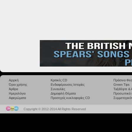
Αρχική
Κριτικές CD
Πράσινα Φεσ
Όροι χρήσης
Ενδιαφέρουσες Ιστορίες
Green Tips
Άρθρα
Συναυλίες
Taξιδέψτε &
Ημερολόγιο
Δημοφιλή Θέματα
Προσωπικά 
Αφιερώματα
Προσεχείς κυκλοφορίες CD
Συμμετοχικότ
Copyright © 2012-2014 All Rights Reserved