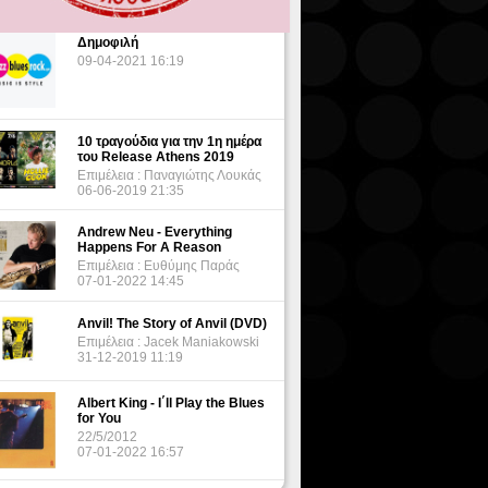
Δημοφιλή
09-04-2021 16:19
10 τραγούδια για την 1η ημέρα
του Release Athens 2019
Επιμέλεια : Παναγιώτης Λουκάς
06-06-2019 21:35
Andrew Neu - Everything
Happens For A Reason
Επιμέλεια : Ευθύμης Παράς
07-01-2022 14:45
Anvil! The Story of Anvil (DVD)
Επιμέλεια : Jacek Maniakowski
31-12-2019 11:19
Albert King - I΄ll Play the Blues
for You
22/5/2012
07-01-2022 16:57