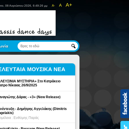
A+
A
A-
το, 08 Αυγούστου 2026, 6:49:26 μμ
ωνία
ΕΛΕΥΤΑΙΑ ΜΟΥΣΙΚΑ ΝΕΑ
ΛΕΥΣΙΝΙΑ ΜΥΣΤΗΡΙΑ» Στο Κατράκειο
ατρο Νίκαιας 26/9/2025
ναγιώτης Δάρας - «3» (New Release)
νέντευξη - Δημήτρης Αγγελάκης (Dimitris
gelakis)
ιμέλεια : Ευθύμης Παράς
stroKristo - Passage (New Release)