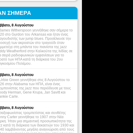
ΑΝ ΣΗΜΕΡΑ
ββατο, 8 Αυγούστου
James Witherspoon γεννήθηκε σαν σήμερα το
20 στο Gurdon του Arkansas και ήταν ένας
αγουδιστής των jump blues. Προσέλκυσε την
οσοχή των ακροατών στο τραγούδι όταν
μμετείχε στη μπάντα του πιανίστα της jazz
ddy Weatherford στην Καλκούτα της Ινδίας σε
α σειρά ραδιοφωνικών εμφανίσεων για το
ρατό των ΗΠΑ κατά τη διάρκεια του 2ου
γκοσμίου Πολέμου.
ββατο, 8 Αυγούστου
Urbie Green γεννήθηκε στις 8 Αυγούστου το
26 στην Alabama των ΗΠΑ, είναι ένας
ομπονίστας της jazz που περιόδευσε με τους
ody Herman, Gene Krupa, Jan Savitt και
ankie Carle.
ββατο, 8 Αυγούστου
σαξοφωνίστας τρομπετίστας και συνθέτης
nny Carter γεννήθηκε το 1907 στην Νέα
ρκη. Ήταν μια σημαντική προσωπικότητα της
zz κατά τη διάρκεια των δεκαετιών του 1930 και
40 λαμβάνοντας μεγάλη αναγνώριση από τους