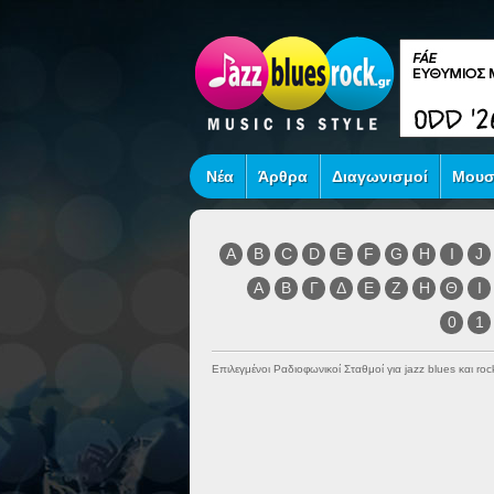
Νέα
Άρθρα
Διαγωνισμοί
Μουσ
A
B
C
D
E
F
G
H
I
J
Α
Β
Γ
Δ
Ε
Ζ
Η
Θ
Ι
0
1
Επιλεγμένοι Ραδιοφωνικοί Σταθμοί για jazz blues και r