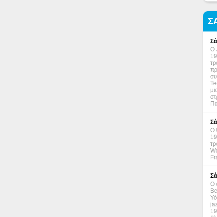
Σ
Σά
Ο 
19
τρ
πρ
συ
Te
μι
στ
Πα
Σά
Ο 
19
τρ
Wo
Fr
Σά
Ο 
Be
Υό
ja
19