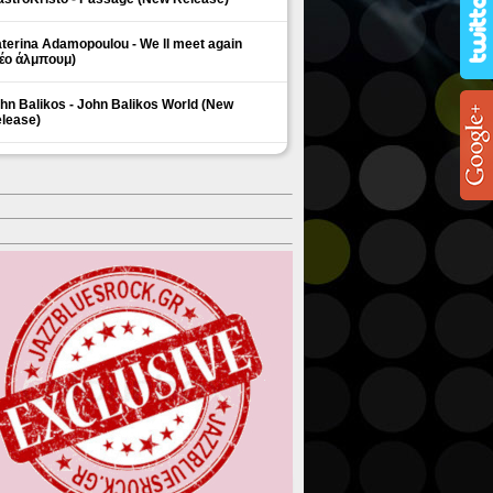
terina Adamopoulou - We ll meet again
έο άλμπουμ)
hn Balikos - John Balikos World (New
lease)
ΗΜΟΦΙΛΗ ΘΕΜΑΤΑ