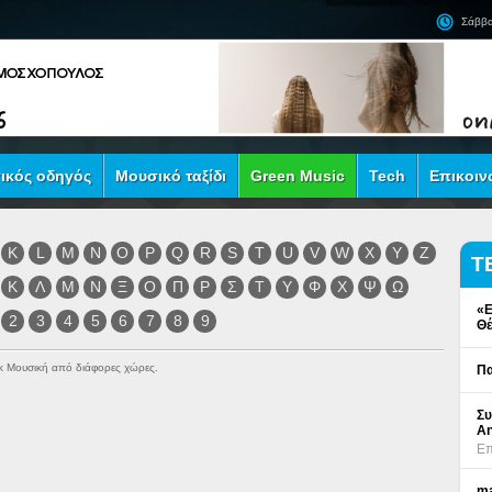
Σάββα
ικός οδηγός
Μουσικό ταξίδι
Green Music
Tech
Επικοιν
K
L
M
N
O
P
Q
R
S
T
U
V
W
X
Y
Z
Τ
Κ
Λ
Μ
Ν
Ξ
Ο
Π
Ρ
Σ
Τ
Υ
Φ
Χ
Ψ
Ω
«Ε
2
3
4
5
6
7
8
9
Θέ
ock Μουσική από διάφορες χώρες.
Πα
Συ
An
Επ
ma