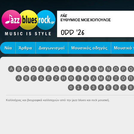
Νέα
Άρθρα
Διαγωνισμοί
Μουσικός οδηγός
Μουσικό τ
A
B
C
D
E
F
G
H
I
J
K
L
M
N
O
P
Q
Α
Β
Γ
Δ
Ε
Ζ
Η
Θ
Ι
Κ
Λ
Μ
Ν
Ξ
Ο
Π
0
1
2
3
4
5
6
7
8
Καλλιτέχνες και βιογραφικά καλλιτεχνών από την jazz blues και rock μουσική.