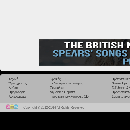
Αρχική
Κριτικές CD
Πράσινα Φεσ
Όροι χρήσης
Ενδιαφέρουσες Ιστορίες
Green Tips
Άρθρα
Συναυλίες
Taξιδέψτε &
Ημερολόγιο
Δημοφιλή Θέματα
Προσωπικά 
Αφιερώματα
Προσεχείς κυκλοφορίες CD
Συμμετοχικότ
Copyright © 2012-2014 All Rights Reserved