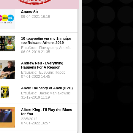
Δημοφιλή
09-04-2021 16:19
10 τραγούδια για την 1η ημέρα
του Release Athens 2019
Επιμέλεια : Παναγιώτης Λουκάς
06-06-2019 21:35
Andrew Neu - Everything
Happens For A Reason
Επιμέλεια : Ευθύμης Παράς
07-01-2022 14:45
Anvil! The Story of Anvil (DVD)
Επιμέλεια : Jacek Maniakowski
31-12-2019 11:19
Albert King - I΄ll Play the Blues
for You
22/5/2012
07-01-2022 16:57