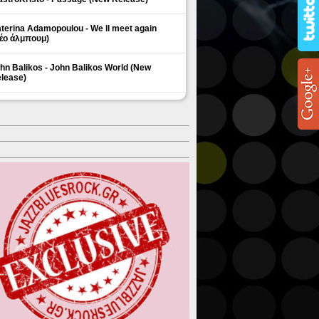
terina Adamopoulou - We ll meet again
έο άλμπουμ)
hn Balikos - John Balikos World (New
lease)
ΗΜΟΦΙΛΗ ΘΕΜΑΤΑ