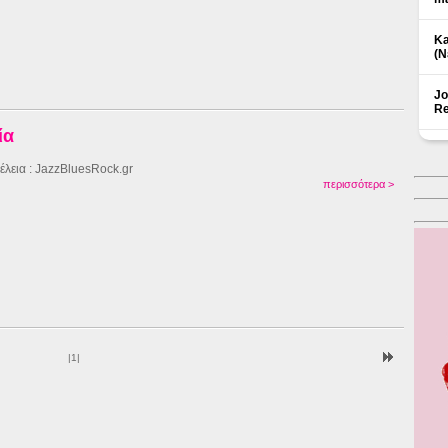
Ka
(Ν
Jo
Re
ία
έλεια : JazzBluesRock.gr
περισσότερα >
|
1
|
Δ