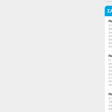
Σ
Πα
Ο 
Wo
τρ
συ
δι
όμ
συ
Πα
Ο 
γε
το
πο
ζω
ο 
στ
να
Πα
Ο 
19
επ
κι