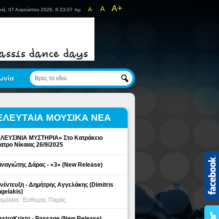
A+
A
A-
υή, 07 Αυγούστου 2026, 8:23:07 πμ
ωνία
ΕΛΕΥΤΑΙΑ ΜΟΥΣΙΚΑ ΝΕΑ
ΛΕΥΣΙΝΙΑ ΜΥΣΤΗΡΙΑ» Στο Κατράκειο
ατρο Νίκαιας 26/9/2025
ναγιώτης Δάρας - «3» (New Release)
νέντευξη - Δημήτρης Αγγελάκης (Dimitris
gelakis)
ιμέλεια : Ευθύμης Παράς
stroKristo - Passage (New Release)