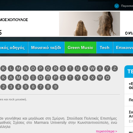
Παρασκε
ικός οδηγός
Μουσικό ταξίδι
Green Music
Tech
Επικοιν
K
L
M
N
O
P
Q
R
S
T
U
V
W
X
Y
Z
Τ
Κ
Λ
Μ
Ν
Ξ
Ο
Π
Ρ
Σ
Τ
Υ
Φ
Χ
Ψ
Ω
«Ε
2
3
4
5
6
7
8
9
Θέ
es και rock μουσική.
Πα
Συ
An
de γεννήθηκε και μεγάλωσε στη Σμύρνη. Σπούδασε Πολιτικές Επιστήμες
Επ
Διεθνείς Σχέσεις στο Marmara University στην Κωνσταντινούπολη, ενώ
άλληλα
περισσότερα >
ma