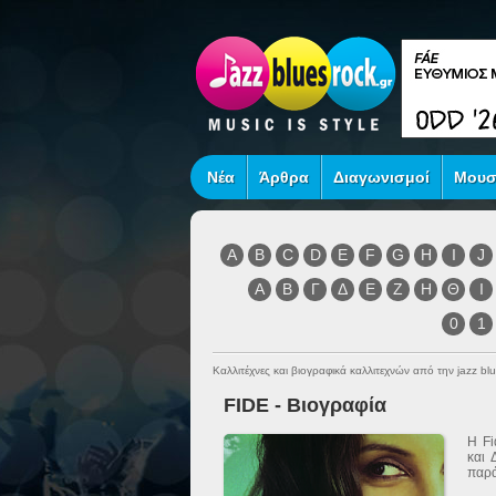
Νέα
Άρθρα
Διαγωνισμοί
Μουσ
A
B
C
D
E
F
G
H
I
J
Α
Β
Γ
Δ
Ε
Ζ
Η
Θ
Ι
0
1
Καλλιτέχνες και βιογραφικά καλλιτεχνών από την jazz blu
FIDE - Βιογραφία
Η Fi
και 
παρ