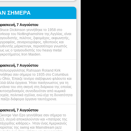
ΑΝ ΣΗΜΕΡΑ
ρασκευή, 7 Αυγούστου
Bruce Dickinson γεννήθηκε το 1958 στο
rksop του Nottinghamshire της Αγγλίας, είναι
αγουδιστής, πιλότος, ξιφομάχος, εκφωνητής,
γγραφέας, σεναριογράφος, ηθοποιός και
ευθυντής μάρκετινγκ, περισσότερο γνωστός
ως ως ο τραγουδιστής του heavy metal
γκροτήματος Iron Maiden.
ρασκευή, 7 Αυγούστου
πολυοργανίστας Rahsaan Roland Kirk
ννήθηκε σαν σήμερα το 1935 στο Columbus
υ Ohio, Έπαιζε τενόρο σαξόφωνο φλάουτο και
λλά άλλα όργανα. Ήταν πασίγνωστος για τη
ντάνια του στη σκηνή στη διάρκεια της οποίας
αυτοσχεδιασμός συνοδευόταν από κωμικά
οιχεία, πολιτικά σχόλια, ενώ είχε τη δυνατότητα
 παίζει διάφορα όργανα ταυτόχρονα.
ρασκευή, 7 Αυγούστου
George Van Eps γεννήθηκε σαν σήμερα το
13, συχνά αποκαλούνταν και «πατέρας της
τάχορδης κιθάρας». Ήταν ένας Αμερικανός
θαρίστας της swing και Mainstream jazz