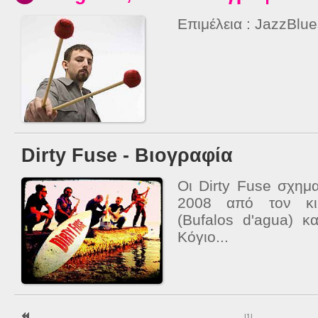
Επιμέλεια : JazzBlu
Dirty Fuse - Βιογραφία
Οι Dirty Fuse σχημ
2008 από τον κιθ
(Bufalos d'agua) κ
Κόγιο...
|
1
|