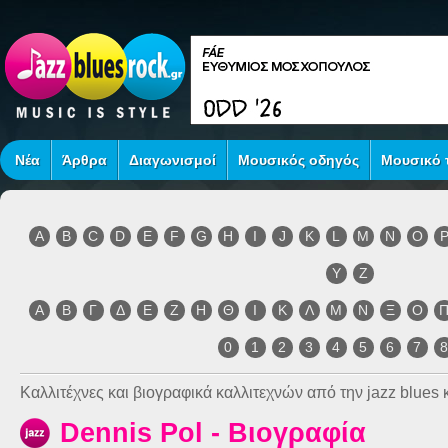
Νέα
Άρθρα
Διαγωνισμοί
Μουσικός οδηγός
Μουσικό τ
A
B
C
D
E
F
G
H
I
J
K
L
M
N
O
Y
Z
Α
Β
Γ
Δ
Ε
Ζ
Η
Θ
Ι
Κ
Λ
Μ
Ν
Ξ
Ο
0
1
2
3
4
5
6
7
Καλλιτέχνες και βιογραφικά καλλιτεχνών από την jazz blues κ
Dennis Pol - Βιογραφία