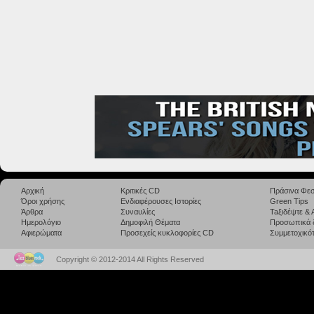
Αρχική
Κριτικές CD
Πράσινα Φεσ
Όροι χρήσης
Ενδιαφέρουσες Ιστορίες
Green Tips
Άρθρα
Συναυλίες
Taξιδέψτε &
Ημερολόγιο
Δημοφιλή Θέματα
Προσωπικά 
Αφιερώματα
Προσεχείς κυκλοφορίες CD
Συμμετοχικότ
Copyright © 2012-2014 All Rights Reserved