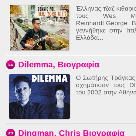
Έλληνας τζαζ κιθαρ
τους Wes Mon
Reinhardt,George 
γεννήθηκε στην Ιτα
Ελλάδα...
Dilemma, Βιογραφία
O Σωτήρης Τράγκας
σχημάτισαν τους 
του 2002 στην Αθήνα
Dingman, Chris Βιογραφία