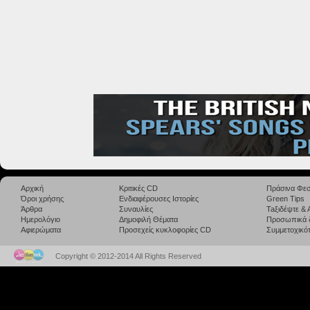
Αρχική
Κριτικές CD
Πράσινα Φεσ
Όροι χρήσης
Ενδιαφέρουσες Ιστορίες
Green Tips
Άρθρα
Συναυλίες
Taξιδέψτε &
Ημερολόγιο
Δημοφιλή Θέματα
Προσωπικά 
Αφιερώματα
Προσεχείς κυκλοφορίες CD
Συμμετοχικότ
Copyright © 2012-2014 All Rights Reserved