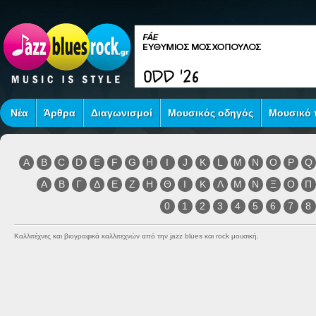
Νέα
Άρθρα
Διαγωνισμοί
Μουσικός οδηγός
Μουσικό τ
A
B
C
D
E
F
G
H
I
J
K
L
M
N
O
P
Q
Α
Β
Γ
Δ
Ε
Ζ
Η
Θ
Ι
Κ
Λ
Μ
Ν
Ξ
Ο
Π
0
1
2
3
4
5
6
7
8
Καλλιτέχνες και βιογραφικά καλλιτεχνών από την jazz blues και rock μουσική.