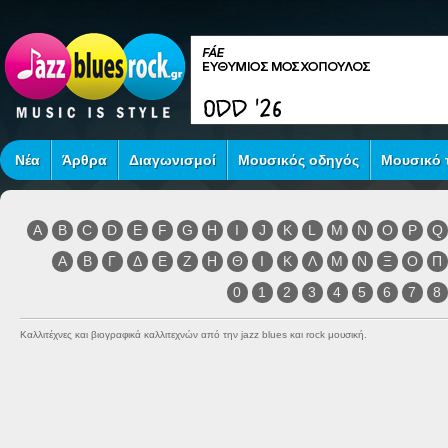
Νέα
Άρθρα
Διαγωνισμοί
Μουσικός οδηγός
Μουσικό τ
A
B
C
D
E
F
G
H
I
J
K
L
M
N
O
P
Q
Α
Β
Γ
Δ
Ε
Ζ
Η
Θ
Ι
Κ
Λ
Μ
Ν
Ξ
Ο
Π
0
1
2
3
4
5
6
7
8
Καλλιτέχνες και βιογραφικά καλλιτεχνών από την jazz blues και rock μουσική.