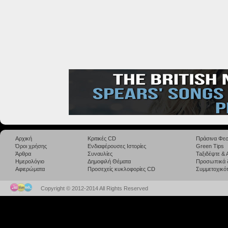
Αρχική
Κριτικές CD
Πράσινα Φεσ
Όροι χρήσης
Ενδιαφέρουσες Ιστορίες
Green Tips
Άρθρα
Συναυλίες
Taξιδέψτε &
Ημερολόγιο
Δημοφιλή Θέματα
Προσωπικά 
Αφιερώματα
Προσεχείς κυκλοφορίες CD
Συμμετοχικότ
Copyright © 2012-2014 All Rights Reserved