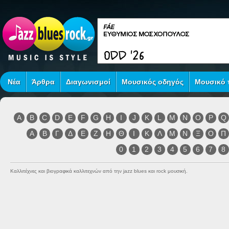
Νέα
Άρθρα
Διαγωνισμοί
Μουσικός οδηγός
Μουσικό τ
A
B
C
D
E
F
G
H
I
J
K
L
M
N
O
P
Q
Α
Β
Γ
Δ
Ε
Ζ
Η
Θ
Ι
Κ
Λ
Μ
Ν
Ξ
Ο
Π
0
1
2
3
4
5
6
7
8
Καλλιτέχνες και βιογραφικά καλλιτεχνών από την jazz blues και rock μουσική.