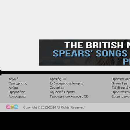
Αρχική
Κριτικές CD
Πράσινα Φεσ
Όροι χρήσης
Ενδιαφέρουσες Ιστορίες
Green Tips
Άρθρα
Συναυλίες
Taξιδέψτε &
Ημερολόγιο
Δημοφιλή Θέματα
Προσωπικά 
Αφιερώματα
Προσεχείς κυκλοφορίες CD
Συμμετοχικότ
Copyright © 2012-2014 All Rights Reserved