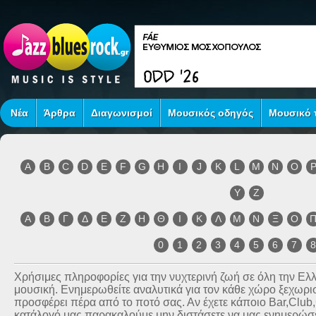
Νέα
Άρθρα
Διαγωνισμοί
Μουσικός οδηγός
Μουσικό τ
A
B
C
D
E
F
G
H
I
J
K
L
M
N
O
Y
Z
Α
Β
Γ
Δ
Ε
Ζ
Η
Θ
Ι
Κ
Λ
Μ
Ν
Ξ
Ο
0
1
2
3
4
5
6
7
Χρήσιμες πληροφορίες για την νυχτερινή ζωή σε όλη την Ε
μουσική. Ενημερωθείτε αναλυτικά για τον κάθε χώρο ξεχωριστ
προσφέρει πέρα από το ποτό σας. Αν έχετε κάποιο Bar,Club
κατάλογό μας παρακαλούμε μην διστάσετε να μας ενημερώσετ