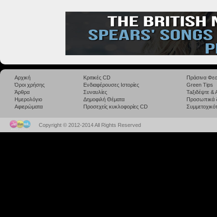
Αρχική
Κριτικές CD
Πράσινα Φεσ
Όροι χρήσης
Ενδιαφέρουσες Ιστορίες
Green Tips
Άρθρα
Συναυλίες
Taξιδέψτε &
Ημερολόγιο
Δημοφιλή Θέματα
Προσωπικά 
Αφιερώματα
Προσεχείς κυκλοφορίες CD
Συμμετοχικότ
Copyright © 2012-2014 All Rights Reserved