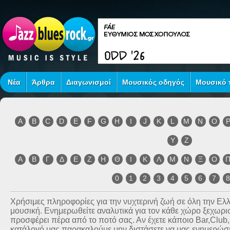
Νέα
Άρθρα
Διαγωνισμοί
Μουσικός οδηγός
Μουσικό τ
A
B
C
D
E
F
G
H
I
J
K
L
M
N
O
Y
Z
Α
Β
Γ
Δ
Ε
Ζ
Η
Θ
Ι
Κ
Λ
Μ
Ν
Ξ
Ο
0
1
2
3
4
5
6
7
Χρήσιμες πληροφορίες για την νυχτερινή ζωή σε όλη την Ε
μουσική. Ενημερωθείτε αναλυτικά για τον κάθε χώρο ξεχωριστ
προσφέρει πέρα από το ποτό σας. Αν έχετε κάποιο Bar,Club
κατάλογό μας παρακαλούμε μην διστάσετε να μας ενημερώσετ