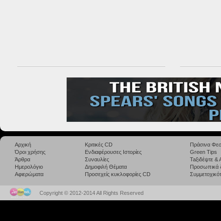
Αρχική
Κριτικές CD
Πράσινα Φεσ
Όροι χρήσης
Ενδιαφέρουσες Ιστορίες
Green Tips
Άρθρα
Συναυλίες
Taξιδέψτε &
Ημερολόγιο
Δημοφιλή Θέματα
Προσωπικά 
Αφιερώματα
Προσεχείς κυκλοφορίες CD
Συμμετοχικότ
Copyright © 2012-2014 All Rights Reserved