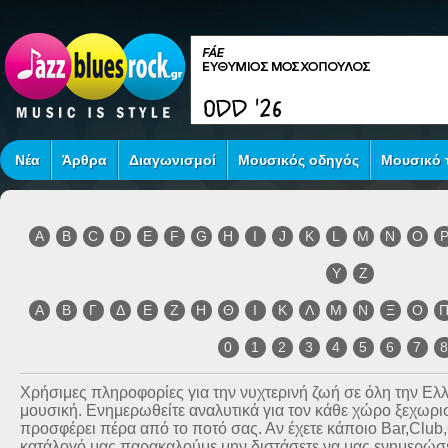
Νέα
Άρθρα
Διαγωνισμοί
Μουσικός οδηγός
Μουσικό τ
A
B
C
D
E
F
G
H
I
J
K
L
M
N
O
Y
Z
Α
Β
Γ
Δ
Ε
Ζ
Η
Θ
Ι
Κ
Λ
Μ
Ν
Ξ
Ο
0
1
2
3
4
5
6
7
Χρήσιμες πληροφορίες για την νυχτερινή ζωή σε όλη την Ε
μουσική. Ενημερωθείτε αναλυτικά για τον κάθε χώρο ξεχωριστ
προσφέρει πέρα από το ποτό σας. Αν έχετε κάποιο Bar,Club
κατάλογό μας παρακαλούμε μην διστάσετε να μας ενημερώσετ