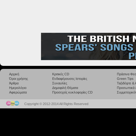
Αρχική
Κριτικές CD
Πράσινα Φεσ
Όροι χρήσης
Ενδιαφέρουσες Ιστορίες
Green Tips
Άρθρα
Συναυλίες
Taξιδέψτε &
Ημερολόγιο
Δημοφιλή Θέματα
Προσωπικά 
Αφιερώματα
Προσεχείς κυκλοφορίες CD
Συμμετοχικότ
Copyright © 2012-2014 All Rights Reserved