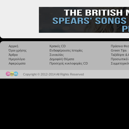
Αρχική
Κριτικές CD
Πράσινα Φεσ
Όροι χρήσης
Ενδιαφέρουσες Ιστορίες
Green Tips
Άρθρα
Συναυλίες
Taξιδέψτε &
Ημερολόγιο
Δημοφιλή Θέματα
Προσωπικά 
Αφιερώματα
Προσεχείς κυκλοφορίες CD
Συμμετοχικότ
Copyright © 2012-2014 All Rights Reserved