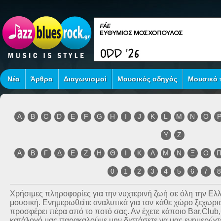
Νέα
Άρθρα
Διαγωνισμοί
Μουσικός οδηγός
Μουσικό τ
A
B
C
D
E
F
G
H
I
J
K
L
M
N
O
Y
Z
Α
Β
Γ
Δ
Ε
Ζ
Η
Θ
Ι
Κ
Λ
Μ
Ν
Ξ
Ο
0
1
2
3
4
5
6
7
Χρήσιμες πληροφορίες για την νυχτερινή ζωή σε όλη την Ε
μουσική. Ενημερωθείτε αναλυτικά για τον κάθε χώρο ξεχωριστ
προσφέρει πέρα από το ποτό σας. Αν έχετε κάποιο Bar,Club
κατάλογό μας παρακαλούμε μην διστάσετε να μας ενημερώσετ