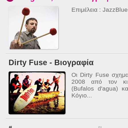
Επιμέλεια : JazzBlu
Dirty Fuse - Βιογραφία
Οι Dirty Fuse σχημ
2008 από τον κιθ
(Bufalos d'agua) κ
Κόγιο...
|
1
|