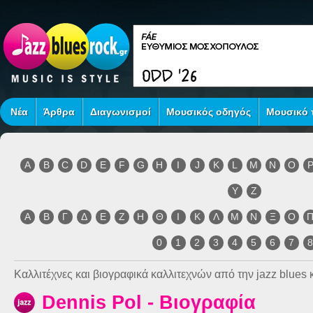
Νέα
Άρθρα
Διαγωνισμοί
Μουσικός οδηγός
Μουσικό τ
A
B
C
D
E
F
G
H
I
J
K
L
M
N
O
Y
Z
Α
Β
Γ
Δ
Ε
Ζ
Η
Θ
Ι
Κ
Λ
Μ
Ν
Ξ
Ο
0
1
2
3
4
5
6
7
Καλλιτέχνες και βιογραφικά καλλιτεχνών από την jazz blues κ
Dennis Pol - Βιογραφία