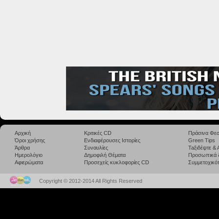
Αρχική
Κριτικές CD
Πράσινα Φεσ
Όροι χρήσης
Ενδιαφέρουσες Ιστορίες
Green Tips
Άρθρα
Συναυλίες
Taξιδέψτε &
Ημερολόγιο
Δημοφιλή Θέματα
Προσωπικά 
Αφιερώματα
Προσεχείς κυκλοφορίες CD
Συμμετοχικότ
Copyright © 2012-2014 All Rights Reserved