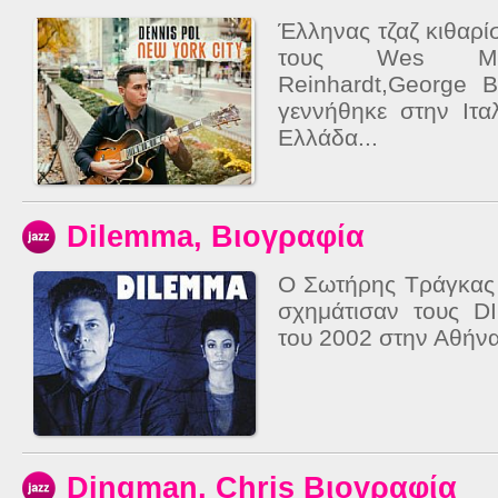
Έλληνας τζαζ κιθαρ
τους Wes Mon
Reinhardt,George 
γεννήθηκε στην Ιτα
Ελλάδα...
Dilemma, Βιογραφία
O Σωτήρης Τράγκας
σχημάτισαν τους 
του 2002 στην Αθήνα
Dingman, Chris Βιογραφία