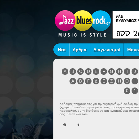
Νέα
Άρθρα
Διαγωνισμοί
Μουσ
A
B
C
D
E
F
G
H
I
J
Α
Β
Γ
Δ
Ε
Ζ
Η
Θ
Ι
0
1
Χρήσιμες πληροφορίες για την νυχτερινή ζωή σε όλη τη
ξεχωριστά και δείτε τι μπορεί να σας προσφέρει πέρα α
παρακαλούμε μην διστάσετε να μας ενημερώσετε σχετικά 
σας. Κάντε κλικ εδώ.