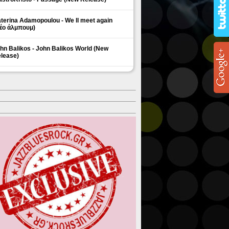
terina Adamopoulou - We ll meet again
έο άλμπουμ)
hn Balikos - John Balikos World (New
lease)
ΗΜΟΦΙΛΗ ΘΕΜΑΤΑ