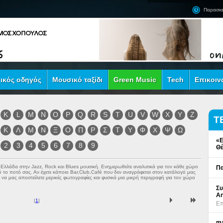
Παρασκε
ικός οδηγός
Μουσικό ταξίδι
Green Music
Tech
Επικοιν
K
L
M
N
O
P
Q
R
S
T
U
V
W
X
Y
Z
Τ
Κ
Λ
Μ
Ν
Ξ
Ο
Π
Ρ
Σ
Τ
Υ
Φ
Χ
Ψ
Ω
«Ε
2
3
4
5
6
7
8
9
Θέ
ν Ελλάδα στην
Jazz
,
Rock
και
Blues
μουσική. Ενημερωθείτε αναλυτικά για τον κάθε χώρο
Πα
πό το ποτό σας. Αν έχετε κάποιο Bar,Club,Café που δεν αναγράφεται στον κατάλογό μας
να μας αποστείλετε μερικές φωτογραφίες και φυσικά μια μικρή περιγραφή για τον χώρο
Συ
An
|
1
|
Επ
ma