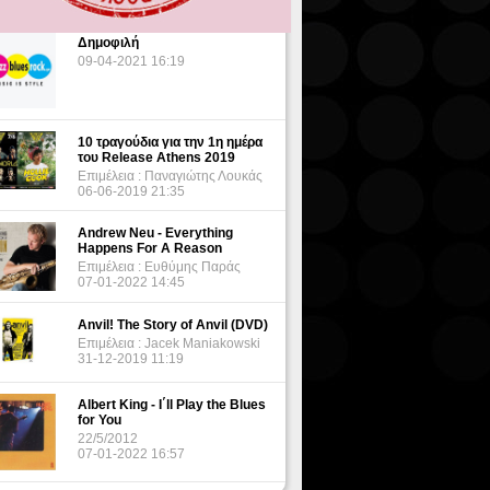
Δημοφιλή
09-04-2021 16:19
10 τραγούδια για την 1η ημέρα
του Release Athens 2019
Επιμέλεια : Παναγιώτης Λουκάς
06-06-2019 21:35
Andrew Neu - Everything
Happens For A Reason
Επιμέλεια : Ευθύμης Παράς
07-01-2022 14:45
Anvil! The Story of Anvil (DVD)
Επιμέλεια : Jacek Maniakowski
31-12-2019 11:19
Albert King - I΄ll Play the Blues
for You
22/5/2012
07-01-2022 16:57