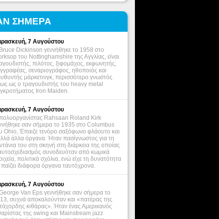
ΑΝ ΣΗΜΕΡΑ
ρασκευή, 7 Αυγούστου
Bruce Dickinson γεννήθηκε το 1958 στο
rksop του Nottinghamshire της Αγγλίας, είναι
αγουδιστής, πιλότος, ξιφομάχος, εκφωνητής,
γγραφέας, σεναριογράφος, ηθοποιός και
ευθυντής μάρκετινγκ, περισσότερο γνωστός
ως ως ο τραγουδιστής του heavy metal
γκροτήματος Iron Maiden.
ρασκευή, 7 Αυγούστου
πολυοργανίστας Rahsaan Roland Kirk
ννήθηκε σαν σήμερα το 1935 στο Columbus
υ Ohio, Έπαιζε τενόρο σαξόφωνο φλάουτο και
λλά άλλα όργανα. Ήταν πασίγνωστος για τη
ντάνια του στη σκηνή στη διάρκεια της οποίας
αυτοσχεδιασμός συνοδευόταν από κωμικά
οιχεία, πολιτικά σχόλια, ενώ είχε τη δυνατότητα
 παίζει διάφορα όργανα ταυτόχρονα.
ρασκευή, 7 Αυγούστου
George Van Eps γεννήθηκε σαν σήμερα το
13, συχνά αποκαλούνταν και «πατέρας της
τάχορδης κιθάρας». Ήταν ένας Αμερικανός
θαρίστας της swing και Mainstream jazz