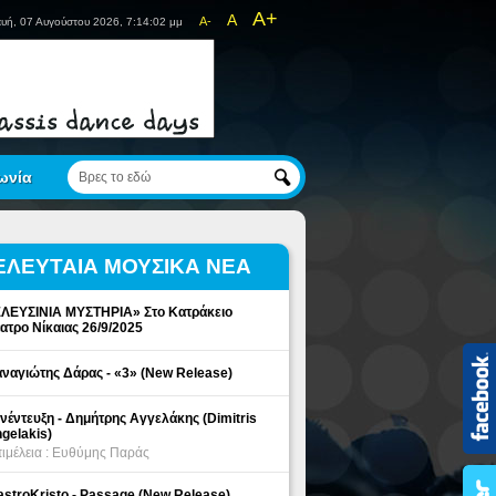
A+
A
A-
υή, 07 Αυγούστου 2026, 7:14:02 μμ
ωνία
ΕΛΕΥΤΑΙΑ ΜΟΥΣΙΚΑ ΝΕΑ
ΛΕΥΣΙΝΙΑ ΜΥΣΤΗΡΙΑ» Στο Κατράκειο
ατρο Νίκαιας 26/9/2025
ναγιώτης Δάρας - «3» (New Release)
νέντευξη - Δημήτρης Αγγελάκης (Dimitris
gelakis)
ιμέλεια : Ευθύμης Παράς
stroKristo - Passage (New Release)