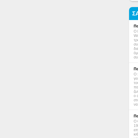
Σ
Πα
Ο 
Wo
τρ
συ
δι
όμ
συ
Πα
Ο 
γε
το
πο
ζω
ο 
στ
να
Πα
Ο 
19
επ
κι