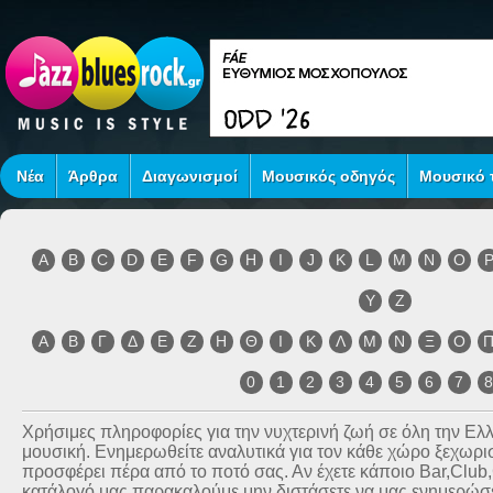
Νέα
Άρθρα
Διαγωνισμοί
Μουσικός οδηγός
Μουσικό τ
A
B
C
D
E
F
G
H
I
J
K
L
M
N
O
Y
Z
Α
Β
Γ
Δ
Ε
Ζ
Η
Θ
Ι
Κ
Λ
Μ
Ν
Ξ
Ο
0
1
2
3
4
5
6
7
Χρήσιμες πληροφορίες για την νυχτερινή ζωή σε όλη την Ε
μουσική. Ενημερωθείτε αναλυτικά για τον κάθε χώρο ξεχωριστ
προσφέρει πέρα από το ποτό σας. Αν έχετε κάποιο Bar,Club
κατάλογό μας παρακαλούμε μην διστάσετε να μας ενημερώσετ