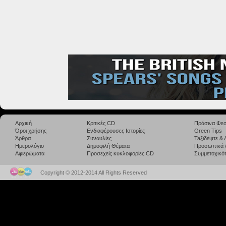
Αρχική
Κριτικές CD
Πράσινα Φεσ
Όροι χρήσης
Ενδιαφέρουσες Ιστορίες
Green Tips
Άρθρα
Συναυλίες
Taξιδέψτε &
Ημερολόγιο
Δημοφιλή Θέματα
Προσωπικά 
Αφιερώματα
Προσεχείς κυκλοφορίες CD
Συμμετοχικότ
Copyright © 2012-2014 All Rights Reserved