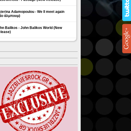
terina Adamopoulou - We ll meet again
έο άλμπουμ)
hn Balikos - John Balikos World (New
lease)
ΗΜΟΦΙΛΗ ΘΕΜΑΤΑ