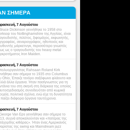
ΑΝ ΣΗΜΕΡΑ
ρασκευή, 7 Αυγούστου
Bruce Dickinson γεννήθηκε το 1958 στο
rksop του Nottinghamshire της Αγγλίας, είναι
αγουδιστής, πιλότος, ξιφομάχος, εκφωνητής,
γγραφέας, σεναριογράφος, ηθοποιός και
ευθυντής μάρκετινγκ, περισσότερο γνωστός
ως ως ο τραγουδιστής του heavy metal
γκροτήματος Iron Maiden.
ρασκευή, 7 Αυγούστου
πολυοργανίστας Rahsaan Roland Kirk
ννήθηκε σαν σήμερα το 1935 στο Columbus
υ Ohio, Έπαιζε τενόρο σαξόφωνο φλάουτο και
λλά άλλα όργανα. Ήταν πασίγνωστος για τη
ντάνια του στη σκηνή στη διάρκεια της οποίας
αυτοσχεδιασμός συνοδευόταν από κωμικά
οιχεία, πολιτικά σχόλια, ενώ είχε τη δυνατότητα
 παίζει διάφορα όργανα ταυτόχρονα.
ρασκευή, 7 Αυγούστου
George Van Eps γεννήθηκε σαν σήμερα το
13, συχνά αποκαλούνταν και «πατέρας της
τάχορδης κιθάρας». Ήταν ένας Αμερικανός
θαρίστας της swing και Mainstream jazz