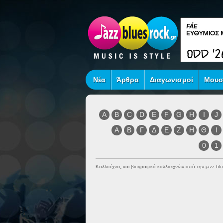
Νέα
Άρθρα
Διαγωνισμοί
Μουσ
A
B
C
D
E
F
G
H
I
J
Α
Β
Γ
Δ
Ε
Ζ
Η
Θ
Ι
0
1
Καλλιτέχνες και βιογραφικά καλλιτεχνών από την jazz blu