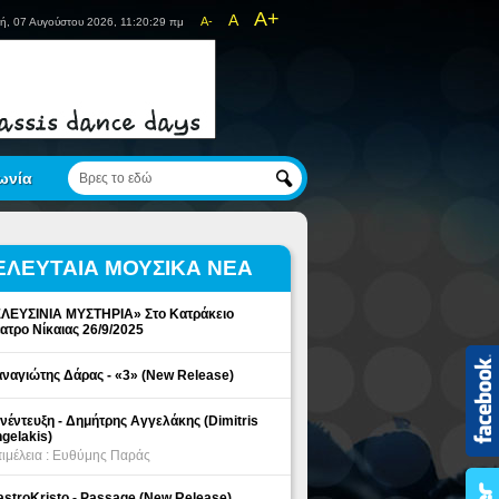
A+
A
A-
ή, 07 Αυγούστου 2026, 11:20:29 πμ
ωνία
ΕΛΕΥΤΑΙΑ ΜΟΥΣΙΚΑ ΝΕΑ
ΛΕΥΣΙΝΙΑ ΜΥΣΤΗΡΙΑ» Στο Κατράκειο
ατρο Νίκαιας 26/9/2025
ναγιώτης Δάρας - «3» (New Release)
νέντευξη - Δημήτρης Αγγελάκης (Dimitris
gelakis)
ιμέλεια : Ευθύμης Παράς
stroKristo - Passage (New Release)