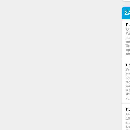
Σ
Πα
Ο 
Wo
τρ
συ
δι
όμ
συ
Πα
Ο 
γε
το
πο
ζω
ο 
στ
να
Πα
Ο 
19
επ
κι