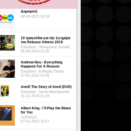
Δημοφιλή
09-04-2021 16:19
10 τραγούδια για την 1η ημέρα
του Release Athens 2019
Επιμέλεια : Παναγιώτης Λουκάς
06-06-2019 21:35
Andrew Neu - Everything
Happens For A Reason
Επιμέλεια : Ευθύμης Παράς
07-01-2022 14:45
Anvil! The Story of Anvil (DVD)
Επιμέλεια : Jacek Maniakowski
31-12-2019 11:19
Albert King - I΄ll Play the Blues
for You
22/5/2012
07-01-2022 16:57