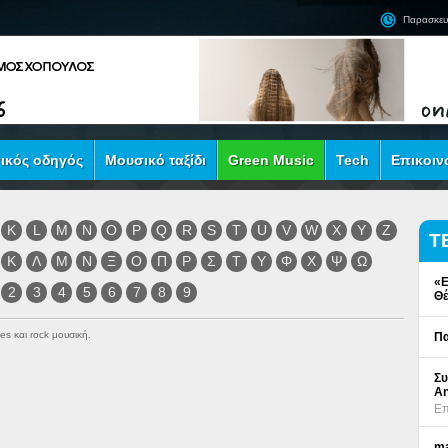
Παρασκευ
ικός οδηγός
Μουσικό ταξίδι
Green Music
Tech
Επικοιν
K
L
M
N
O
P
Q
R
S
T
U
V
W
X
Y
Z
Τ
Κ
Λ
Μ
Ν
Ξ
Ο
Π
Ρ
Σ
Τ
Υ
Φ
Χ
Ψ
Ω
«Ε
2
3
4
5
6
7
8
9
Θέ
es και rock μουσική.
Πα
Συ
An
Επ
ma