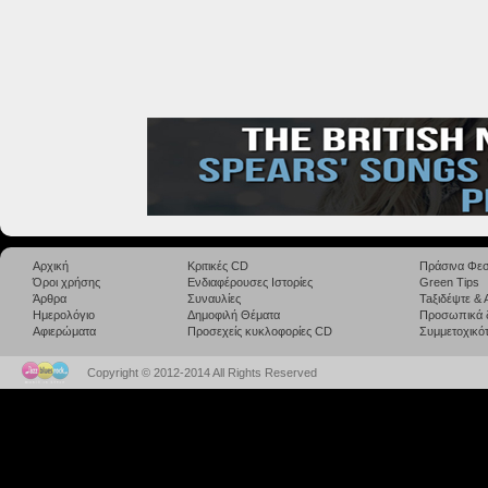
Αρχική
Κριτικές CD
Πράσινα Φεσ
Όροι χρήσης
Ενδιαφέρουσες Ιστορίες
Green Tips
Άρθρα
Συναυλίες
Taξιδέψτε &
Ημερολόγιο
Δημοφιλή Θέματα
Προσωπικά 
Αφιερώματα
Προσεχείς κυκλοφορίες CD
Συμμετοχικότ
Copyright © 2012-2014 All Rights Reserved