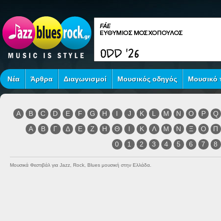
Νέα
Άρθρα
Διαγωνισμοί
Μουσικός οδηγός
Μουσικό τ
A
B
C
D
E
F
G
H
I
J
K
L
M
N
O
P
Q
Α
Β
Γ
Δ
Ε
Ζ
Η
Θ
Ι
Κ
Λ
Μ
Ν
Ξ
Ο
Π
0
1
2
3
4
5
6
7
8
Μουσικά Φεστιβάλ για Jazz, Rock, Blues μουσική στην Ελλάδα.