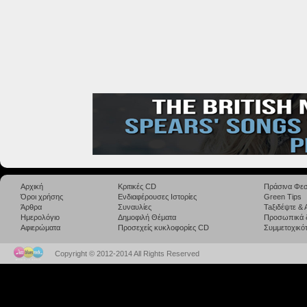
Αρχική
Κριτικές CD
Πράσινα Φεσ
Όροι χρήσης
Ενδιαφέρουσες Ιστορίες
Green Tips
Άρθρα
Συναυλίες
Taξιδέψτε &
Ημερολόγιο
Δημοφιλή Θέματα
Προσωπικά 
Αφιερώματα
Προσεχείς κυκλοφορίες CD
Συμμετοχικότ
Copyright © 2012-2014 All Rights Reserved