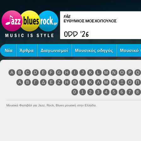
Νέα
Άρθρα
Διαγωνισμοί
Μουσικός οδηγός
Μουσικό τ
A
B
C
D
E
F
G
H
I
J
K
L
M
N
O
P
Q
Α
Β
Γ
Δ
Ε
Ζ
Η
Θ
Ι
Κ
Λ
Μ
Ν
Ξ
Ο
Π
0
1
2
3
4
5
6
7
8
Μουσικά Φεστιβάλ για Jazz, Rock, Blues μουσική στην Ελλάδα.