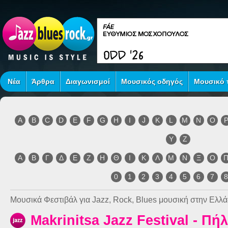
Νέα
Άρθρα
Διαγωνισμοί
Μουσικός οδηγός
Μουσικό τ
A
B
C
D
E
F
G
H
I
J
K
L
M
N
O
Y
Z
Α
Β
Γ
Δ
Ε
Ζ
Η
Θ
Ι
Κ
Λ
Μ
Ν
Ξ
Ο
0
1
2
3
4
5
6
7
Μουσικά Φεστιβάλ για Jazz, Rock, Blues μουσική στην Ελλά
Makrinitsa Jazz Festival - Πήλ