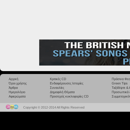
Αρχική
Κριτικές CD
Πράσινα Φεσ
Όροι χρήσης
Ενδιαφέρουσες Ιστορίες
Green Tips
Άρθρα
Συναυλίες
Taξιδέψτε &
Ημερολόγιο
Δημοφιλή Θέματα
Προσωπικά 
Αφιερώματα
Προσεχείς κυκλοφορίες CD
Συμμετοχικότ
Copyright © 2012-2014 All Rights Reserved