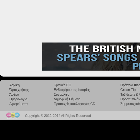
Αρχική
Κριτικές CD
Πράσινα Φεσ
Όροι χρήσης
Ενδιαφέρουσες Ιστορίες
Green Tips
Άρθρα
Συναυλίες
Taξιδέψτε &
Ημερολόγιο
Δημοφιλή Θέματα
Προσωπικά 
Αφιερώματα
Προσεχείς κυκλοφορίες CD
Συμμετοχικότ
Copyright © 2012-2014 All Rights Reserved