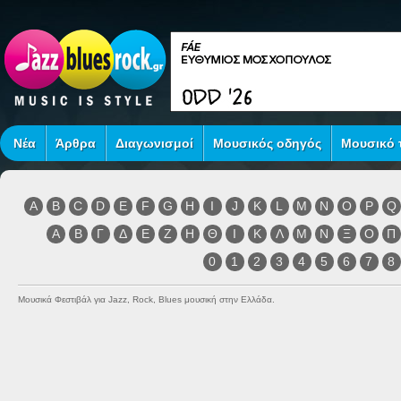
Νέα
Άρθρα
Διαγωνισμοί
Μουσικός οδηγός
Μουσικό τ
A
B
C
D
E
F
G
H
I
J
K
L
M
N
O
P
Q
Α
Β
Γ
Δ
Ε
Ζ
Η
Θ
Ι
Κ
Λ
Μ
Ν
Ξ
Ο
Π
0
1
2
3
4
5
6
7
8
Μουσικά Φεστιβάλ για Jazz, Rock, Blues μουσική στην Ελλάδα.