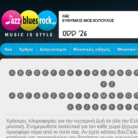
Νέα
Άρθρα
Διαγωνισμοί
Μουσικός οδηγός
Μουσικό τ
A
B
C
D
E
F
G
H
I
J
K
L
M
N
O
Y
Z
Α
Β
Γ
Δ
Ε
Ζ
Η
Θ
Ι
Κ
Λ
Μ
Ν
Ξ
Ο
0
1
2
3
4
5
6
7
Χρήσιμες πληροφορίες για την νυχτερινή ζωή σε όλη την Ε
μουσική. Ενημερωθείτε αναλυτικά για τον κάθε χώρο ξεχωριστ
προσφέρει πέρα από το ποτό σας. Αν έχετε κάποιο Bar,Club
κατάλογό μας παρακαλούμε μην διστάσετε να μας ενημερώσετ