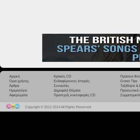
Αρχική
Κριτικές CD
Πράσινα Φεσ
Όροι χρήσης
Ενδιαφέρουσες Ιστορίες
Green Tips
Άρθρα
Συναυλίες
Taξιδέψτε &
Ημερολόγιο
Δημοφιλή Θέματα
Προσωπικά 
Αφιερώματα
Προσεχείς κυκλοφορίες CD
Συμμετοχικότ
Copyright © 2012-2014 All Rights Reserved