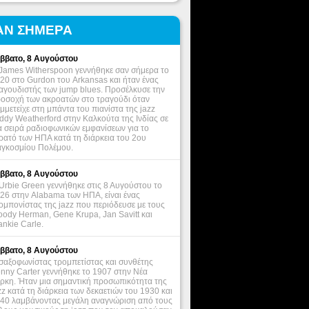
ΑΝ ΣΗΜΕΡΑ
ββατο, 8 Αυγούστου
James Witherspoon γεννήθηκε σαν σήμερα το
20 στο Gurdon του Arkansas και ήταν ένας
αγουδιστής των jump blues. Προσέλκυσε την
οσοχή των ακροατών στο τραγούδι όταν
μμετείχε στη μπάντα του πιανίστα της jazz
ddy Weatherford στην Καλκούτα της Ινδίας σε
α σειρά ραδιοφωνικών εμφανίσεων για το
ρατό των ΗΠΑ κατά τη διάρκεια του 2ου
γκοσμίου Πολέμου.
ββατο, 8 Αυγούστου
Urbie Green γεννήθηκε στις 8 Αυγούστου το
26 στην Alabama των ΗΠΑ, είναι ένας
ομπονίστας της jazz που περιόδευσε με τους
ody Herman, Gene Krupa, Jan Savitt και
ankie Carle.
ββατο, 8 Αυγούστου
σαξοφωνίστας τρομπετίστας και συνθέτης
nny Carter γεννήθηκε το 1907 στην Νέα
ρκη. Ήταν μια σημαντική προσωπικότητα της
zz κατά τη διάρκεια των δεκαετιών του 1930 και
40 λαμβάνοντας μεγάλη αναγνώριση από τους