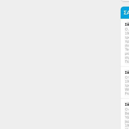
Σ
Σά
Ο 
19
τρ
πρ
συ
Te
μι
στ
Πα
Σά
Ο 
19
τρ
Wo
Fr
Σά
Ο 
Be
Υό
ja
19