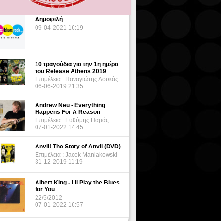
Δημοφιλή
09-04-2021 16:19
10 τραγούδια για την 1η ημέρα
του Release Athens 2019
Επιμέλεια : Παναγιώτης Λουκάς
06-06-2019 21:35
Andrew Neu - Everything
Happens For A Reason
Επιμέλεια : Ευθύμης Παράς
07-01-2022 14:45
Anvil! The Story of Anvil (DVD)
Επιμέλεια : Jacek Maniakowski
31-12-2019 11:19
Albert King - I΄ll Play the Blues
for You
22/5/2012
07-01-2022 16:57