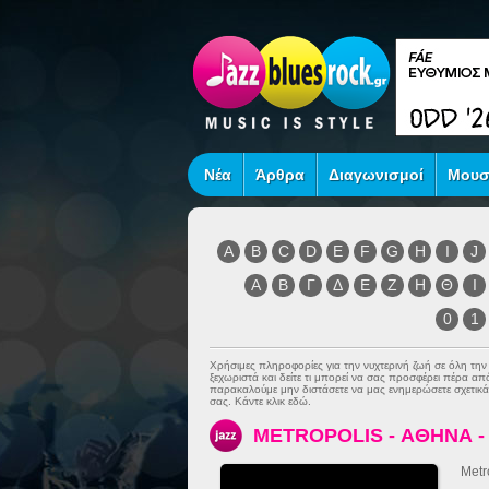
Νέα
Άρθρα
Διαγωνισμοί
Μουσ
A
B
C
D
E
F
G
H
I
J
Α
Β
Γ
Δ
Ε
Ζ
Η
Θ
Ι
0
1
Χρήσιμες πληροφορίες για την νυχτερινή ζωή σε όλη τη
ξεχωριστά και δείτε τι μπορεί να σας προσφέρει πέρα α
παρακαλούμε μην διστάσετε να μας ενημερώσετε σχετικά 
σας. Κάντε κλικ εδώ.
METROPOLIS - ΑΘΗΝΑ 
Metr