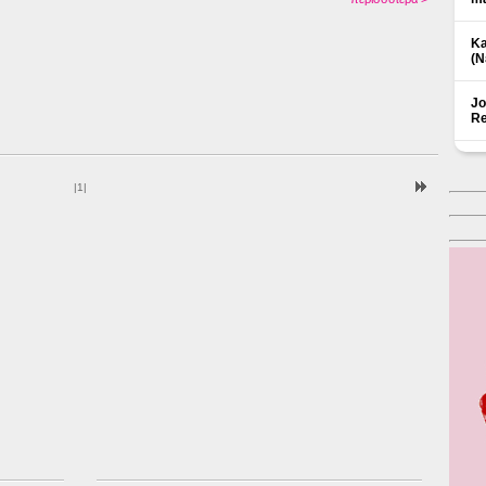
Ka
(Ν
Jo
Re
|
1
|
Δ