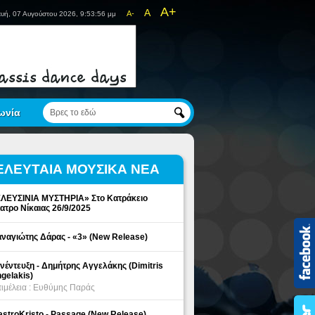
A+
A
A-
υή, 07 Αυγούστου 2026, 9:53:56 μμ
ωνία
ΕΛΕΥΤΑΙΑ ΜΟΥΣΙΚΑ ΝΕΑ
ΛΕΥΣΙΝΙΑ ΜΥΣΤΗΡΙΑ» Στο Κατράκειο
ατρο Νίκαιας 26/9/2025
ναγιώτης Δάρας - «3» (New Release)
νέντευξη - Δημήτρης Αγγελάκης (Dimitris
gelakis)
ιμέλεια : Ευθύμης Παράς
stroKristo - Passage (New Release)