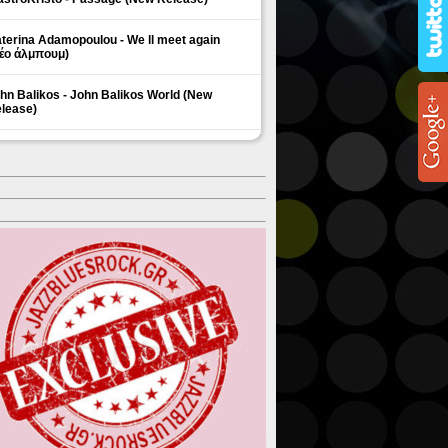
terina Adamopoulou - We ll meet again
έο άλμπουμ)
hn Balikos - John Balikos World (New
lease)
ΗΜΟΦΙΛΗ ΘΕΜΑΤΑ