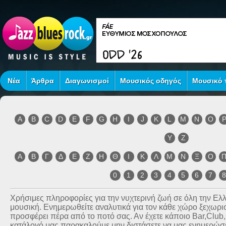
Νέα
Άρθρα
Διαγωνισμοί
Μουσικός οδηγός
Μουσικό τ
A
B
C
D
E
F
G
H
I
J
K
L
M
N
O
Y
Z
Α
Β
Γ
Δ
Ε
Ζ
Η
Θ
Ι
Κ
Λ
Μ
Ν
Ξ
Ο
0
1
2
3
4
5
6
7
Χρήσιμες πληροφορίες για την νυχτερινή ζωή σε όλη την Ε
μουσική. Ενημερωθείτε αναλυτικά για τον κάθε χώρο ξεχωριστ
προσφέρει πέρα από το ποτό σας. Αν έχετε κάποιο Bar,Club
κατάλογό μας παρακαλούμε μην διστάσετε να μας ενημερώσετ