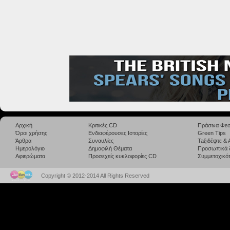
Αρχική
Κριτικές CD
Πράσινα Φεσ
Όροι χρήσης
Ενδιαφέρουσες Ιστορίες
Green Tips
Άρθρα
Συναυλίες
Taξιδέψτε &
Ημερολόγιο
Δημοφιλή Θέματα
Προσωπικά 
Αφιερώματα
Προσεχείς κυκλοφορίες CD
Συμμετοχικότ
Copyright © 2012-2014 All Rights Reserved