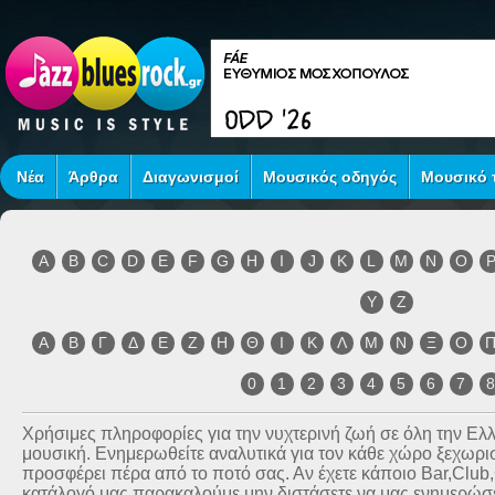
Νέα
Άρθρα
Διαγωνισμοί
Μουσικός οδηγός
Μουσικό τ
A
B
C
D
E
F
G
H
I
J
K
L
M
N
O
Y
Z
Α
Β
Γ
Δ
Ε
Ζ
Η
Θ
Ι
Κ
Λ
Μ
Ν
Ξ
Ο
0
1
2
3
4
5
6
7
Χρήσιμες πληροφορίες για την νυχτερινή ζωή σε όλη την Ε
μουσική. Ενημερωθείτε αναλυτικά για τον κάθε χώρο ξεχωριστ
προσφέρει πέρα από το ποτό σας. Αν έχετε κάποιο Bar,Club
κατάλογό μας παρακαλούμε μην διστάσετε να μας ενημερώσετ