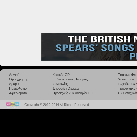
Αρχική
Κριτικές CD
Πράσινα Φεσ
Όροι χρήσης
Ενδιαφέρουσες Ιστορίες
Green Tips
Άρθρα
Συναυλίες
Taξιδέψτε &
Ημερολόγιο
Δημοφιλή Θέματα
Προσωπικά 
Αφιερώματα
Προσεχείς κυκλοφορίες CD
Συμμετοχικότ
Copyright © 2012-2014 All Rights Reserved