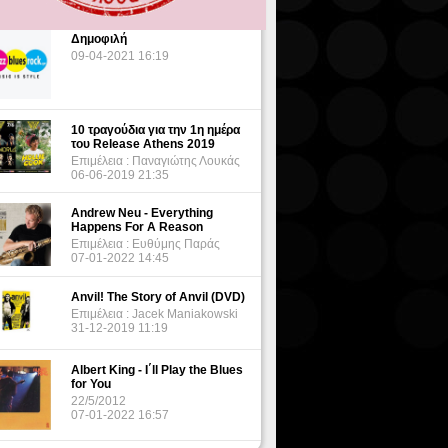
Δημοφιλή
09-04-2021 16:19
10 τραγούδια για την 1η ημέρα
του Release Athens 2019
Επιμέλεια : Παναγιώτης Λουκάς
06-06-2019 21:35
Andrew Neu - Everything
Happens For A Reason
Επιμέλεια : Ευθύμης Παράς
07-01-2022 14:45
Anvil! The Story of Anvil (DVD)
Επιμέλεια : Jacek Maniakowski
31-12-2019 11:19
Albert King - I΄ll Play the Blues
for You
22/5/2012
07-01-2022 16:57