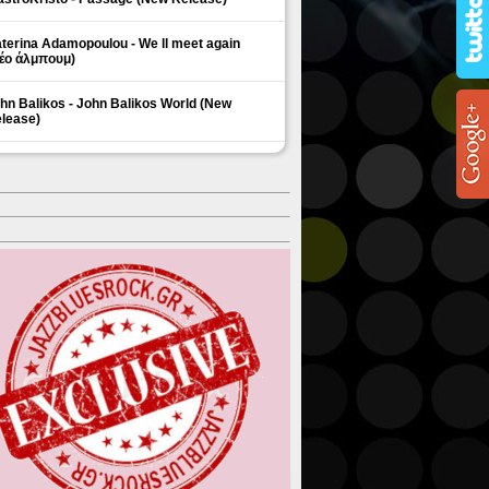
terina Adamopoulou - We ll meet again
έο άλμπουμ)
hn Balikos - John Balikos World (New
lease)
ΗΜΟΦΙΛΗ ΘΕΜΑΤΑ