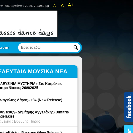
A+
A
A-
τη, 06 Αυγούστου 2026, 7:24:52 μμ
ωνία
ΕΛΕΥΤΑΙΑ ΜΟΥΣΙΚΑ ΝΕΑ
ΛΕΥΣΙΝΙΑ ΜΥΣΤΗΡΙΑ» Στο Κατράκειο
ατρο Νίκαιας 26/9/2025
ναγιώτης Δάρας - «3» (New Release)
νέντευξη - Δημήτρης Αγγελάκης (Dimitris
gelakis)
ιμέλεια : Ευθύμης Παράς
stroKristo - Passage (New Release)