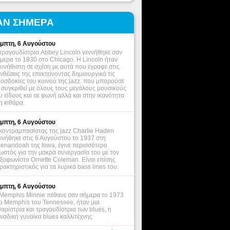
ΑΝ ΣΗΜΕΡΑ
μπτη, 6 Αυγούστου
τραγουδίστρια Abbey Lincoln γεννήθηκε σαν
μερα το 1930 στο Chicago. Η Lincoln ήταν
υνήθιστη σε σχέση με αυτά που έγραφε στις
νθέσεις της επεκτείνοντας δημιουργικά τις
οσδοκίες του κοινού της jazz. που μπορούσε
 συγκριθεί με όλους τους μεγάλους μουσικούς
υ είδους και σε φωνή αλλά και στην ικανότητα
η κιθάρα.
μπτη, 6 Αυγούστου
κοντραμπασίστας της jazz Charlie Haden
ννήθηκε στις 6 Αυγούστου το 1937 στη
enandoah της Iowa, έγινε περισσότερο
ωστός για την μακρά συνεργασία του με τον
ξοφωνίστα Ornette Coleman. Είναι επίσης
ρακτηριστικός για τα λυρικά bass lines του.
μπτη, 6 Αυγούστου
Memphis Minnie πέθανε σαν σήμερα το 1973
ο Memphis του Tennessee, ήταν μια
θαρίστρια και τραγουδίστρια των blues, η
ναδική γυναίκα blues καλλιτέχνης