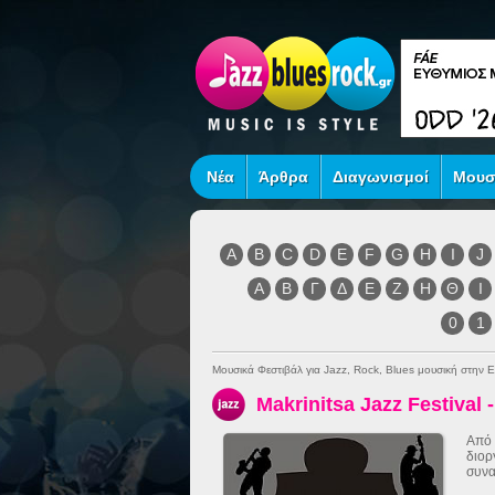
Νέα
Άρθρα
Διαγωνισμοί
Μουσ
A
B
C
D
E
F
G
H
I
J
Α
Β
Γ
Δ
Ε
Ζ
Η
Θ
Ι
0
1
Μουσικά Φεστιβάλ για Jazz, Rock, Blues μουσική στην 
Makrinitsa Jazz Festival 
Από 
διορ
συνα