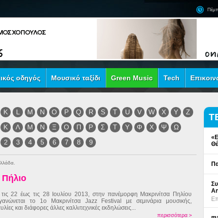
Πέμπ
ικός οδηγός
Μουσικό ταξίδι
Green Music
Tech
Επικοιν
K
L
M
N
O
P
Q
R
S
T
U
V
W
X
Y
Z
Τ
Κ
Λ
Μ
Ν
Ξ
Ο
Π
Ρ
Σ
Τ
Υ
Φ
Χ
Ψ
Ω
«Ε
2
3
4
5
6
7
8
9
Θέ
Ελλάδα.
Πα
- Πήλιο
Συ
An
τις 22 έως τις 28 Ιουλίου 2013, στην πανέμορφη Μακρινίτσα Πηλίου
Επ
γανώνεται το 1ο Μακρινίτσα Jazz Festival με σεμινάρια μουσικής,
υλίες και διάφορες άλλες καλλιτεχνικές εκδηλώσεις...
περισσότερα >
ma