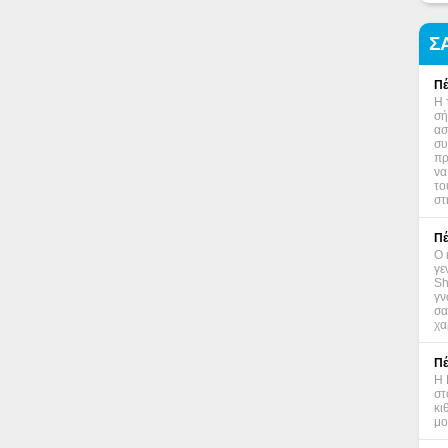
Σ
Πέ
Η 
σή
ασ
συ
πρ
να
το
στ
Πέ
Ο 
γε
Sh
γν
σα
χα
Πέ
Η 
στ
κι
μο