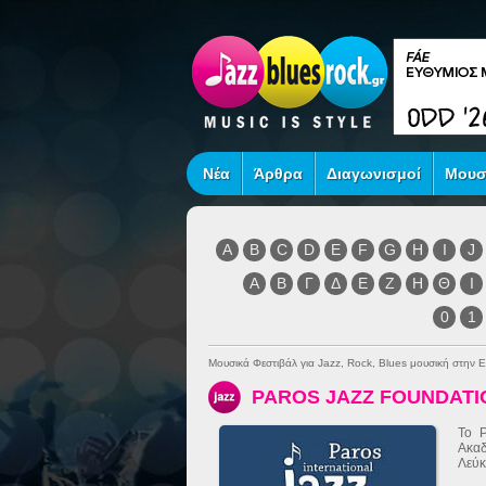
Νέα
Άρθρα
Διαγωνισμοί
Μουσ
A
B
C
D
E
F
G
H
I
J
Α
Β
Γ
Δ
Ε
Ζ
Η
Θ
Ι
0
1
Μουσικά Φεστιβάλ για Jazz, Rock, Blues μουσική στην 
PAROS JAZZ FOUNDATI
Το P
Ακαδ
Λεύκ