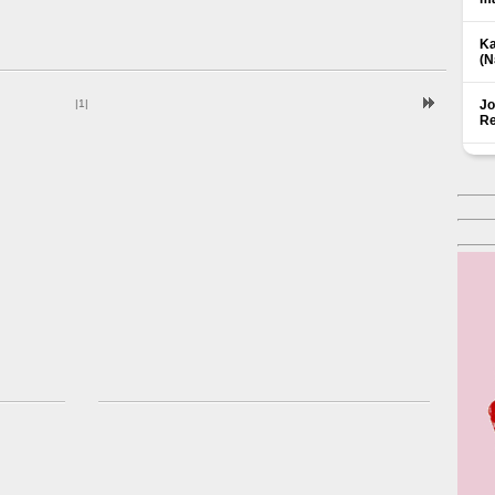
Ka
(Ν
|
1
|
Jo
Re
Δ