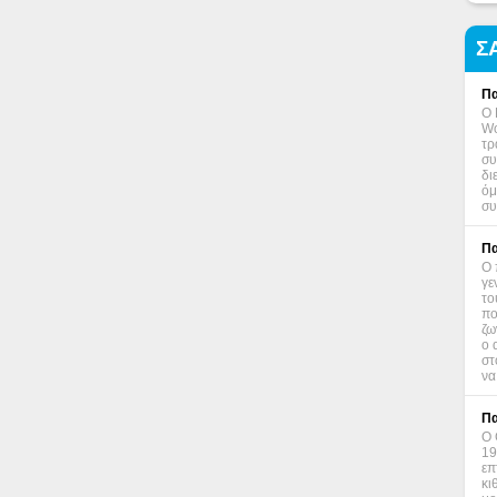
Σ
Πα
Ο 
Wo
τρ
συ
δι
όμ
συ
Πα
Ο 
γε
το
πο
ζω
ο 
στ
να
Πα
Ο 
19
επ
κι