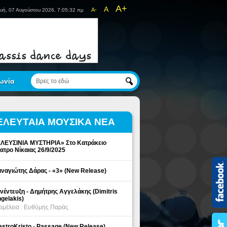
A+
A
A-
υή, 07 Αυγούστου 2026, 7:05:32 πμ
ωνία
ΕΛΕΥΤΑΙΑ ΜΟΥΣΙΚΑ ΝΕΑ
ΛΕΥΣΙΝΙΑ ΜΥΣΤΗΡΙΑ» Στο Κατράκειο
ατρο Νίκαιας 26/9/2025
ναγιώτης Δάρας - «3» (New Release)
νέντευξη - Δημήτρης Αγγελάκης (Dimitris
gelakis)
ιμέλεια : Ευθύμης Παράς
stroKristo - Passage (New Release)