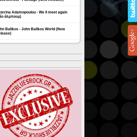
terina Adamopoulou - We ll meet again
έο άλμπουμ)
hn Balikos - John Balikos World (New
lease)
ΗΜΟΦΙΛΗ ΘΕΜΑΤΑ