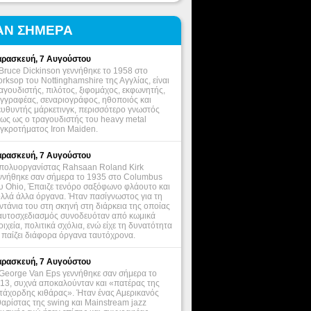
ΑΝ ΣΗΜΕΡΑ
ρασκευή, 7 Αυγούστου
Bruce Dickinson γεννήθηκε το 1958 στο
rksop του Nottinghamshire της Αγγλίας, είναι
αγουδιστής, πιλότος, ξιφομάχος, εκφωνητής,
γγραφέας, σεναριογράφος, ηθοποιός και
ευθυντής μάρκετινγκ, περισσότερο γνωστός
ως ως ο τραγουδιστής του heavy metal
γκροτήματος Iron Maiden.
ρασκευή, 7 Αυγούστου
πολυοργανίστας Rahsaan Roland Kirk
ννήθηκε σαν σήμερα το 1935 στο Columbus
υ Ohio, Έπαιζε τενόρο σαξόφωνο φλάουτο και
λλά άλλα όργανα. Ήταν πασίγνωστος για τη
ντάνια του στη σκηνή στη διάρκεια της οποίας
αυτοσχεδιασμός συνοδευόταν από κωμικά
οιχεία, πολιτικά σχόλια, ενώ είχε τη δυνατότητα
 παίζει διάφορα όργανα ταυτόχρονα.
ρασκευή, 7 Αυγούστου
George Van Eps γεννήθηκε σαν σήμερα το
13, συχνά αποκαλούνταν και «πατέρας της
τάχορδης κιθάρας». Ήταν ένας Αμερικανός
θαρίστας της swing και Mainstream jazz