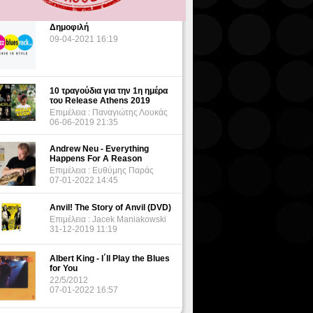
Δημοφιλή
09-04-2021 16:19
10 τραγούδια για την 1η ημέρα
του Release Athens 2019
Επιμέλεια : Παναγιώτης Λουκάς
06-06-2019 21:35
Andrew Neu - Everything
Happens For A Reason
Επιμέλεια : Ευθύμης Παράς
07-01-2022 14:45
Anvil! The Story of Anvil (DVD)
Επιμέλεια : Jacek Maniakowski
31-12-2019 11:19
Albert King - I΄ll Play the Blues
for You
22/5/2012
07-01-2022 16:57