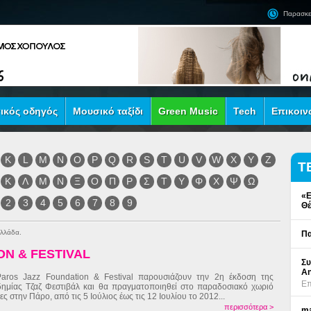
Παρασκε
ικός οδηγός
Μουσικό ταξίδι
Green Music
Tech
Επικοιν
K
L
M
N
O
P
Q
R
S
T
U
V
W
X
Y
Z
Τ
Κ
Λ
Μ
Ν
Ξ
Ο
Π
Ρ
Σ
Τ
Υ
Φ
Χ
Ψ
Ω
«Ε
2
3
4
5
6
7
8
9
Θέ
Ελλάδα.
Πα
ON & FESTIVAL
Συ
An
aros Jazz Foundation & Festival παρουσιάζουν την 2η έκδοση της
Επ
ημίας Τζαζ Φεστιβάλ και θα πραγματοποιηθεί στο παραδοσιακό χωριό
ες στην Πάρο, από τις 5 Ιούλιος έως τις 12 Ιουλίου το 2012...
περισσότερα >
ma