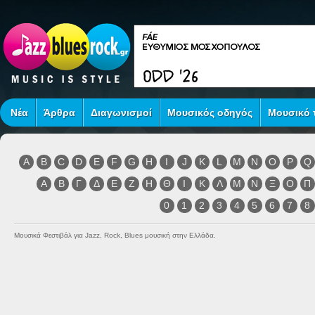
Νέα
Άρθρα
Διαγωνισμοί
Μουσικός οδηγός
Μουσικό τ
A
B
C
D
E
F
G
H
I
J
K
L
M
N
O
P
Q
Α
Β
Γ
Δ
Ε
Ζ
Η
Θ
Ι
Κ
Λ
Μ
Ν
Ξ
Ο
Π
0
1
2
3
4
5
6
7
8
Μουσικά Φεστιβάλ για Jazz, Rock, Blues μουσική στην Ελλάδα.