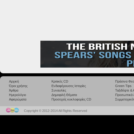
Αρχική
Κριτικές CD
Πράσινα Φεσ
Όροι χρήσης
Ενδιαφέρουσες Ιστορίες
Green Tips
Άρθρα
Συναυλίες
Taξιδέψτε &
Ημερολόγιο
Δημοφιλή Θέματα
Προσωπικά 
Αφιερώματα
Προσεχείς κυκλοφορίες CD
Συμμετοχικότ
Copyright © 2012-2014 All Rights Reserved