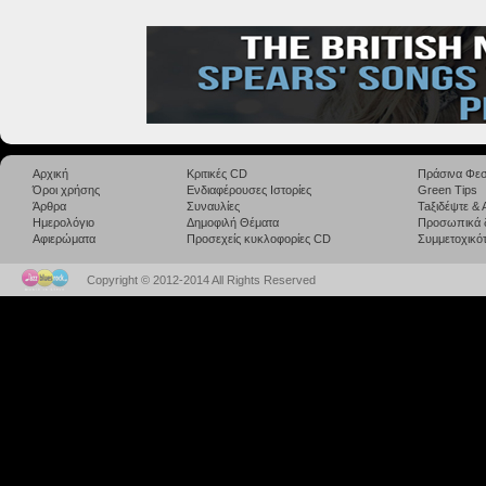
Αρχική
Κριτικές CD
Πράσινα Φεσ
Όροι χρήσης
Ενδιαφέρουσες Ιστορίες
Green Tips
Άρθρα
Συναυλίες
Taξιδέψτε &
Ημερολόγιο
Δημοφιλή Θέματα
Προσωπικά 
Αφιερώματα
Προσεχείς κυκλοφορίες CD
Συμμετοχικότ
Copyright © 2012-2014 All Rights Reserved