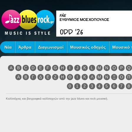
Νέα
Άρθρα
Διαγωνισμοί
Μουσικός οδηγός
Μουσικό τ
A
B
C
D
E
F
G
H
I
J
K
L
M
N
O
P
Q
Α
Β
Γ
Δ
Ε
Ζ
Η
Θ
Ι
Κ
Λ
Μ
Ν
Ξ
Ο
Π
0
1
2
3
4
5
6
7
8
Καλλιτέχνες και βιογραφικά καλλιτεχνών από την jazz blues και rock μουσική.