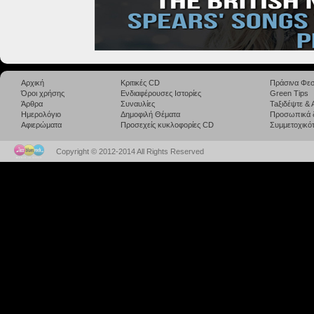
Αρχική
Κριτικές CD
Πράσινα Φεσ
Όροι χρήσης
Ενδιαφέρουσες Ιστορίες
Green Tips
Άρθρα
Συναυλίες
Taξιδέψτε &
Ημερολόγιο
Δημοφιλή Θέματα
Προσωπικά 
Αφιερώματα
Προσεχείς κυκλοφορίες CD
Συμμετοχικότ
Copyright © 2012-2014 All Rights Reserved