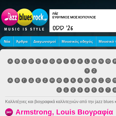
Νέα
Άρθρα
Διαγωνισμοί
Μουσικός οδηγός
Μουσικό τ
A
B
C
D
E
F
G
H
I
J
K
L
M
N
O
Y
Z
Α
Β
Γ
Δ
Ε
Ζ
Η
Θ
Ι
Κ
Λ
Μ
Ν
Ξ
Ο
0
1
2
3
4
5
6
7
Καλλιτέχνες και βιογραφικά καλλιτεχνών από την jazz blues κ
Armstrong, Louis Βιογραφία