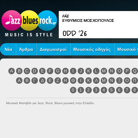
Νέα
Άρθρα
Διαγωνισμοί
Μουσικός οδηγός
Μουσικό τ
A
B
C
D
E
F
G
H
I
J
K
L
M
N
O
P
Q
Α
Β
Γ
Δ
Ε
Ζ
Η
Θ
Ι
Κ
Λ
Μ
Ν
Ξ
Ο
Π
0
1
2
3
4
5
6
7
8
Μουσικά Φεστιβάλ για Jazz, Rock, Blues μουσική στην Ελλάδα.