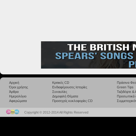
Αρχική
Κριτικές CD
Πράσινα Φεσ
Όροι χρήσης
Ενδιαφέρουσες Ιστορίες
Green Tips
Άρθρα
Συναυλίες
Taξιδέψτε &
Ημερολόγιο
Δημοφιλή Θέματα
Προσωπικά 
Αφιερώματα
Προσεχείς κυκλοφορίες CD
Συμμετοχικότ
Copyright © 2012-2014 All Rights Reserved