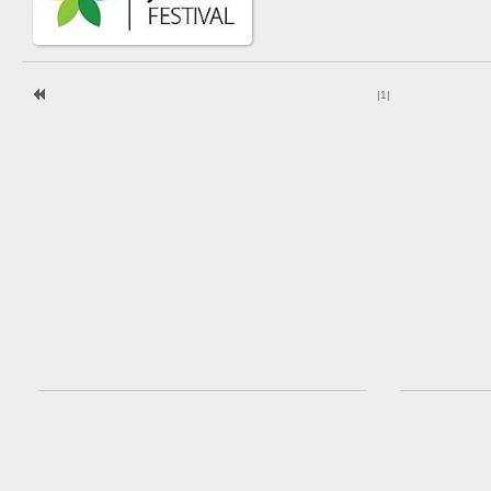
|
1
|