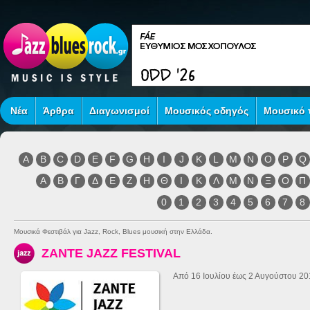
Νέα
Άρθρα
Διαγωνισμοί
Μουσικός οδηγός
Μουσικό τ
A
B
C
D
E
F
G
H
I
J
K
L
M
N
O
P
Q
Α
Β
Γ
Δ
Ε
Ζ
Η
Θ
Ι
Κ
Λ
Μ
Ν
Ξ
Ο
Π
0
1
2
3
4
5
6
7
8
Μουσικά Φεστιβάλ για Jazz, Rock, Blues μουσική στην Ελλάδα.
ZANTE JAZZ FESTIVAL
Από 16 Ιουλίου έως 2 Αυγούστου 20