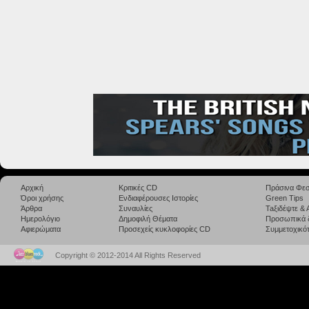
Αρχική
Κριτικές CD
Πράσινα Φεσ
Όροι χρήσης
Ενδιαφέρουσες Ιστορίες
Green Tips
Άρθρα
Συναυλίες
Taξιδέψτε &
Ημερολόγιο
Δημοφιλή Θέματα
Προσωπικά 
Αφιερώματα
Προσεχείς κυκλοφορίες CD
Συμμετοχικότ
Copyright © 2012-2014 All Rights Reserved