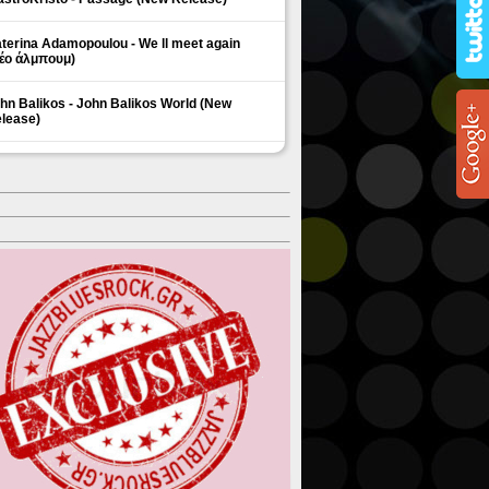
terina Adamopoulou - We ll meet again
έο άλμπουμ)
hn Balikos - John Balikos World (New
lease)
ΗΜΟΦΙΛΗ ΘΕΜΑΤΑ