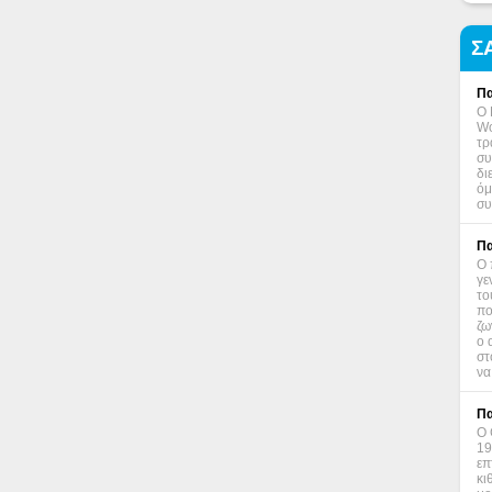
Σ
Πα
Ο 
Wo
τρ
συ
δι
όμ
συ
Πα
Ο 
γε
το
πο
ζω
ο 
στ
να
Πα
Ο 
19
επ
κι