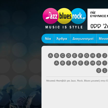
Νέα
Άρθρα
Διαγωνισμοί
Μουσ
A
B
C
D
E
F
G
H
I
J
Α
Β
Γ
Δ
Ε
Ζ
Η
Θ
Ι
0
1
Μουσικά Φεστιβάλ για Jazz, Rock, Blues μουσική στην 