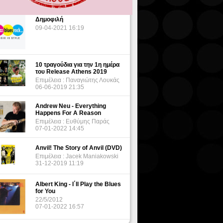
Δημοφιλή
09-04-2021 16:19
10 τραγούδια για την 1η ημέρα
του Release Athens 2019
Επιμέλεια : Παναγιώτης Λουκάς
06-06-2019 21:35
Andrew Neu - Everything
Happens For A Reason
Επιμέλεια : Ευθύμης Παράς
07-01-2022 14:45
Anvil! The Story of Anvil (DVD)
Επιμέλεια : Jacek Maniakowski
31-12-2019 11:19
Albert King - I΄ll Play the Blues
for You
22/5/2012
07-01-2022 16:57