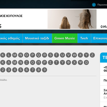
Παρασκε
ικός οδηγός
Μουσικό ταξίδι
Green Music
Tech
Επικοιν
K
L
M
N
O
P
Q
R
S
T
U
V
W
X
Y
Z
Τ
Κ
Λ
Μ
Ν
Ξ
Ο
Π
Ρ
Σ
Τ
Υ
Φ
Χ
Ψ
Ω
«Ε
2
3
4
5
6
7
8
9
Θέ
Ελλάδα.
Πα
Συ
An
Επ
ma