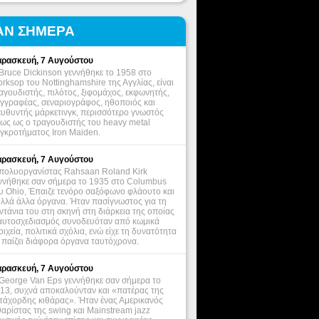
ΑΝ ΣΗΜΕΡΑ
ρασκευή, 7 Αυγούστου
Bruce Dickinson γεννήθηκε το 1958 στο
rksop του Nottinghamshire της Αγγλίας, είναι
αγουδιστής, πιλότος, ξιφομάχος, εκφωνητής,
γγραφέας, σεναριογράφος, ηθοποιός και
ευθυντής μάρκετινγκ, περισσότερο γνωστός
ως ως ο τραγουδιστής του heavy metal
γκροτήματος Iron Maiden.
ρασκευή, 7 Αυγούστου
πολυοργανίστας Rahsaan Roland Kirk
ννήθηκε σαν σήμερα το 1935 στο Columbus
υ Ohio, Έπαιζε τενόρο σαξόφωνο φλάουτο και
λλά άλλα όργανα. Ήταν πασίγνωστος για τη
ντάνια του στη σκηνή στη διάρκεια της οποίας
αυτοσχεδιασμός συνοδευόταν από κωμικά
οιχεία, πολιτικά σχόλια, ενώ είχε τη δυνατότητα
 παίζει διάφορα όργανα ταυτόχρονα.
ρασκευή, 7 Αυγούστου
George Van Eps γεννήθηκε σαν σήμερα το
13, συχνά αποκαλούνταν και «πατέρας της
τάχορδης κιθάρας». Ήταν ένας Αμερικανός
θαρίστας της swing και Mainstream jazz