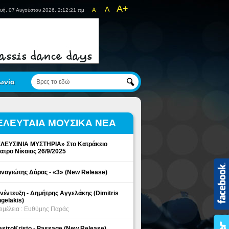
A+
A
A-
υή, 07 Αυγούστου 2026, 2:12:21 πμ
ωνία
ΕΛΕΥΤΑΙΑ ΜΟΥΣΙΚΑ ΝΕΑ
ΛΕΥΣΙΝΙΑ ΜΥΣΤΗΡΙΑ» Στο Κατράκειο
ατρο Νίκαιας 26/9/2025
ναγιώτης Δάρας - «3» (New Release)
νέντευξη - Δημήτρης Αγγελάκης (Dimitris
gelakis)
ιμέλεια : Ευθύμης Παράς
stroKristo - Passage (New Release)