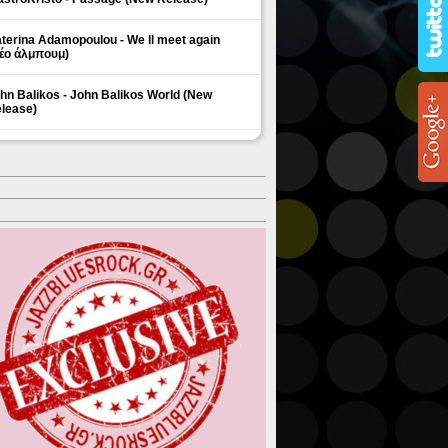
terina Adamopoulou - We ll meet again
έο άλμπουμ)
hn Balikos - John Balikos World (New
lease)
ΗΜΟΦΙΛΗ ΘΕΜΑΤΑ