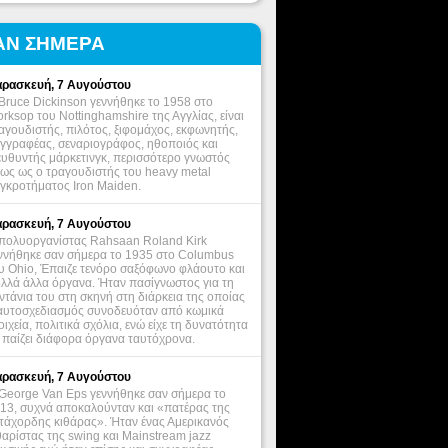
ΑΝ ΣΗΜΕΡΑ
ρασκευή, 7 Αυγούστου
Bruce Dickinson γεννήθηκε το 1958 στο
rksop του Nottinghamshire της Αγγλίας, είναι
αγουδιστής, πιλότος, ξιφομάχος, εκφωνητής,
γγραφέας, σεναριογράφος, ηθοποιός και
ευθυντής μάρκετινγκ, περισσότερο γνωστός
ως ως ο τραγουδιστής του heavy metal
γκροτήματος Iron Maiden.
ρασκευή, 7 Αυγούστου
πολυοργανίστας Rahsaan Roland Kirk
ννήθηκε σαν σήμερα το 1935 στο Columbus
υ Ohio, Έπαιζε τενόρο σαξόφωνο φλάουτο και
λλά άλλα όργανα. Ήταν πασίγνωστος για τη
ντάνια του στη σκηνή στη διάρκεια της οποίας
αυτοσχεδιασμός συνοδευόταν από κωμικά
οιχεία, πολιτικά σχόλια, ενώ είχε τη δυνατότητα
 παίζει διάφορα όργανα ταυτόχρονα.
ρασκευή, 7 Αυγούστου
George Van Eps γεννήθηκε σαν σήμερα το
13, συχνά αποκαλούνταν και «πατέρας της
τάχορδης κιθάρας». Ήταν ένας Αμερικανός
θαρίστας της swing και Mainstream jazz