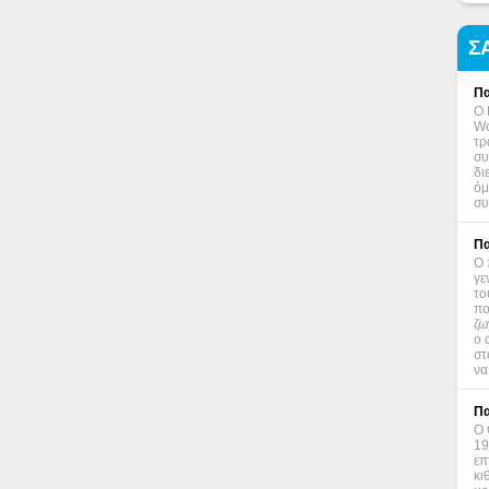
Σ
Πα
Ο 
Wo
τρ
συ
δι
όμ
συ
Πα
Ο 
γε
το
πο
ζω
ο 
στ
να
Πα
Ο 
19
επ
κι