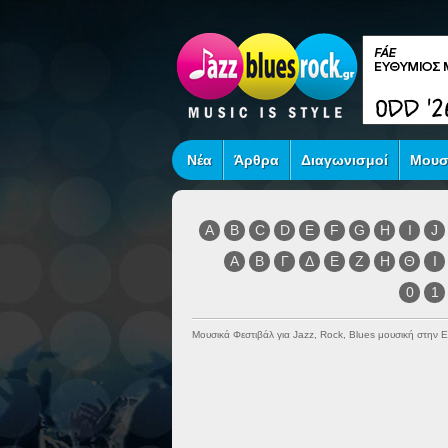
Νέα
Άρθρα
Διαγωνισμοί
Μουσ
A
B
C
D
E
F
G
H
I
J
Α
Β
Γ
Δ
Ε
Ζ
Η
Θ
Ι
0
1
Μουσικά Φεστιβάλ για Jazz, Rock, Blues μουσική στην 