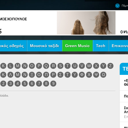
Πέμπ
ικός οδηγός
Μουσικό ταξίδι
Green Music
Tech
Επικοιν
K
L
M
N
O
P
Q
R
S
T
U
V
W
X
Y
Z
Τ
Κ
Λ
Μ
Ν
Ξ
Ο
Π
Ρ
Σ
Τ
Υ
Φ
Χ
Ψ
Ω
«Ε
2
3
4
5
6
7
8
9
Θέ
Ελλάδα.
Πα
Συ
An
Επ
ma