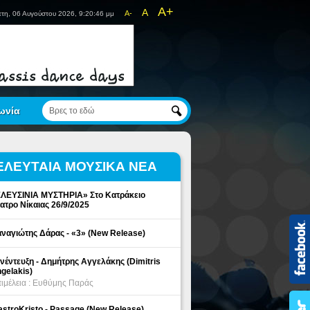
A+
A
A-
τη, 06 Αυγούστου 2026, 9:20:46 μμ
ωνία
ΕΛΕΥΤΑΙΑ ΜΟΥΣΙΚΑ ΝΕΑ
ΛΕΥΣΙΝΙΑ ΜΥΣΤΗΡΙΑ» Στο Κατράκειο
ατρο Νίκαιας 26/9/2025
ναγιώτης Δάρας - «3» (New Release)
νέντευξη - Δημήτρης Αγγελάκης (Dimitris
gelakis)
ιμέλεια : Ευθύμης Παράς
stroKristo - Passage (New Release)