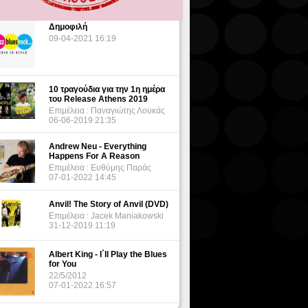
Δημοφιλή
09-04-2021 16:19
10 τραγούδια για την 1η ημέρα
του Release Athens 2019
Επιμέλεια : Παναγιώτης Λουκάς
06-06-2019 21:35
Andrew Neu - Everything
Happens For A Reason
Επιμέλεια : Ευθύμης Παράς
07-01-2022 14:45
Anvil! The Story of Anvil (DVD)
Επιμέλεια : Jacek Maniakowski
31-12-2019 11:19
Albert King - I΄ll Play the Blues
for You
22/5/2012
07-01-2022 16:57