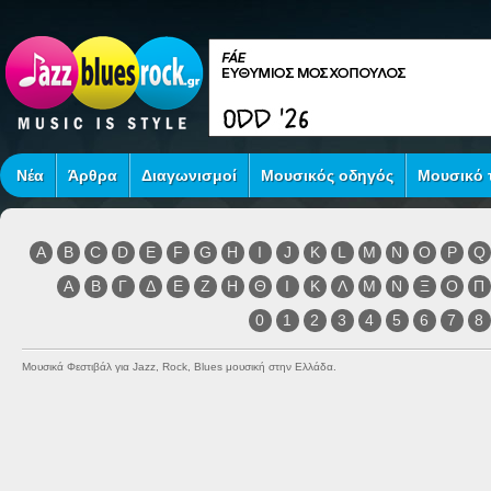
Νέα
Άρθρα
Διαγωνισμοί
Μουσικός οδηγός
Μουσικό τ
A
B
C
D
E
F
G
H
I
J
K
L
M
N
O
P
Q
Α
Β
Γ
Δ
Ε
Ζ
Η
Θ
Ι
Κ
Λ
Μ
Ν
Ξ
Ο
Π
0
1
2
3
4
5
6
7
8
Μουσικά Φεστιβάλ για Jazz, Rock, Blues μουσική στην Ελλάδα.