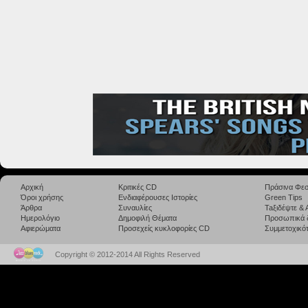
Αρχική
Κριτικές CD
Πράσινα Φεσ
Όροι χρήσης
Ενδιαφέρουσες Ιστορίες
Green Tips
Άρθρα
Συναυλίες
Taξιδέψτε &
Ημερολόγιο
Δημοφιλή Θέματα
Προσωπικά 
Αφιερώματα
Προσεχείς κυκλοφορίες CD
Συμμετοχικότ
Copyright © 2012-2014 All Rights Reserved